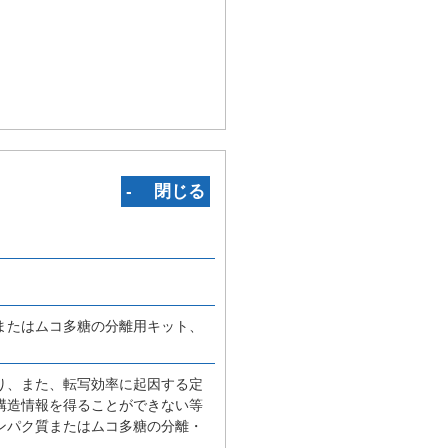
‐ 閉じる
またはムコ多糖の分離用キット、
り、また、転写効率に起因する定
構造情報を得ることができない等
ンパク質またはムコ多糖の分離・