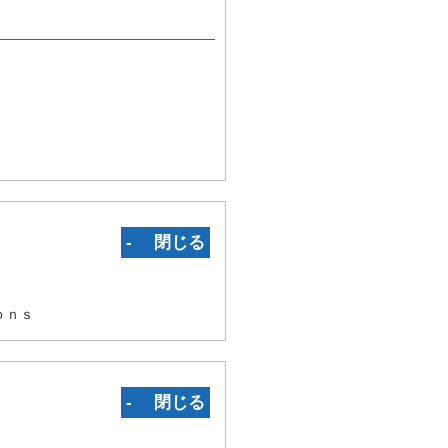
‐ 閉じる
ｏｎｓ
‐ 閉じる