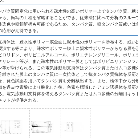
ンパク質固定化に用いられる疎水性の高いポリマー上でタンパク質、糖
から、転写の工程を省略することができ、従来法に比べて分析のスルー
体染色や糖鎖解析も可能であるため、タンパク質、糖タンパク質或いは
の応用が期待できる。
支持体は、疎水性ポリマー膜全面に親水性のポリマーを塗布する、或い
浸漬する等により、疎水性ポリマー膜上に親水性ポリマーからなる層を
ピロリドン、ポリビニルアルコール、ポリエチレングリコール、ポリエ
クリレート等が、また疎水性のポリマー膜としてはポリビニリデンジフ
ン等が挙げられる。この電気泳動用支持体はタンパク質またはムコ多糖
分離された膜上のタンパク質に一次抗体として抗タンパク質抗体を反応
せ、発色試薬を用いてタンパク質を分離検出する。また、検体中から分
鎖を過ヨウ素酸により酸化した後、色素を標識したアミン誘導体を反応
る。電気泳動用支持体を備えるタンパク質またはムコ多糖の分離用キッ
キットが提供される。