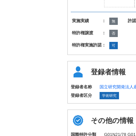
実施実績 ：
許
無
特許権譲渡 ：
否
特許権実施許諾：
可
登録者情報
登録者名称
国立研究開発法人
登録者区分
学術研究
その他の情報
国際特許分類
G01N21/78 G01