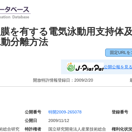
ー膜を有する電気泳動用支持体
泳動分離方法
固定URLを
公開公報を見
開放特許情報登録日：
2009/2/20
公開番号
特開2009-265078
登録番号
公開日
2009/11/12
術総合研究
特許権者
国立研究開発法人産業技術総合
権利化状