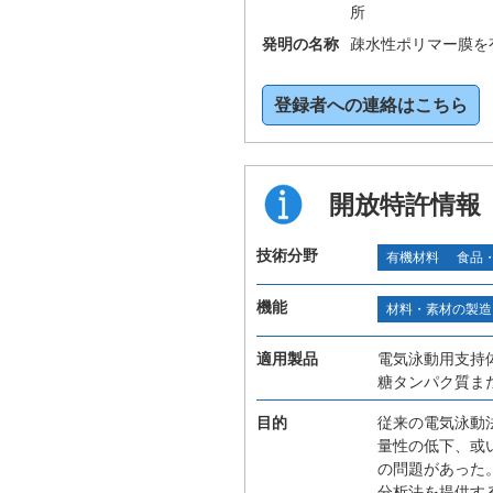
所
発明の名称
疎水性ポリマー膜を
登録者への連絡はこちら
開放特許情報
技術分野
有機材料
食品
機能
材料・素材の製造
適用製品
電気泳動用支持
糖タンパク質ま
目的
従来の電気泳動
量性の低下、或
の問題があった
分析法を提供す