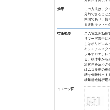
効果
この方法は、タ
分離できること
簡便であり、抗
る診断キットへ
技術概要
この電気泳動用
リマー溶液中に
しはポリビニル
キシエチルメタ
フルオロエチレ
る。検体中から
次抗体を反応さ
はムコ多糖の糖
糖を分離検出す
糖鎖構造解析用
イメージ図