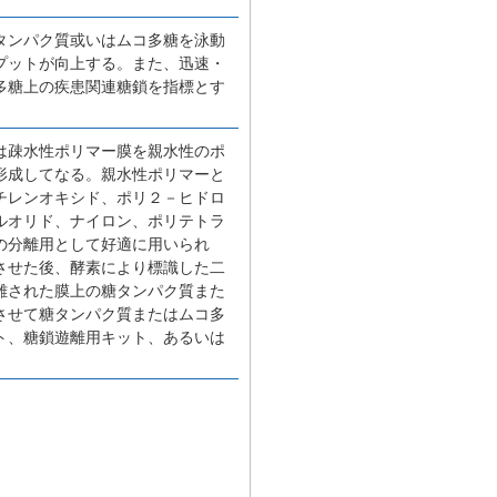
タンパク質或いはムコ多糖を泳動
プットが向上する。また、迅速・
多糖上の疾患関連糖鎖を指標とす
は疎水性ポリマー膜を親水性のポ
形成してなる。親水性ポリマーと
チレンオキシド、ポリ２－ヒドロ
ルオリド、ナイロン、ポリテトラ
の分離用として好適に用いられ
させた後、酵素により標識した二
離された膜上の糖タンパク質また
させて糖タンパク質またはムコ多
ト、糖鎖遊離用キット、あるいは