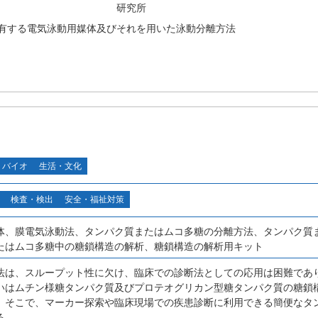
研究所
有する電気泳動用媒体及びそれを用いた泳動分離方法
・バイオ
生活・文化
検査・検出
安全・福祉対策
体、膜電気泳動法、タンパク質またはムコ多糖の分離方法、タンパク質
たはムコ多糖中の糖鎖構造の解析、糖鎖構造の解析用キット
法は、スループット性に欠け、臨床での診断法としての応用は困難であ
いはムチン様糖タンパク質及びプロテオグリカン型糖タンパク質の糖鎖
。そこで、マーカー探索や臨床現場での疾患診断に利用できる簡便なタ
る。