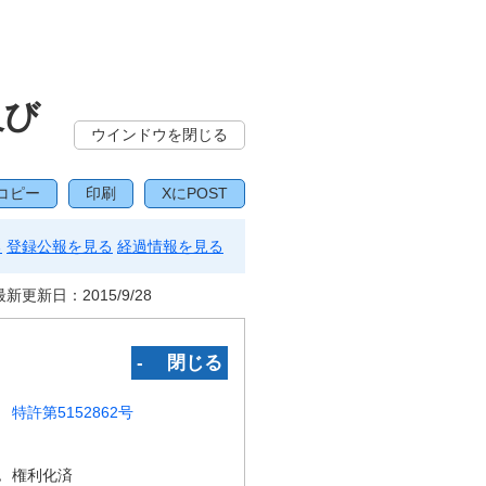
及び
ウインドウを閉じる
コピー
印刷
XにPOST
る
登録公報を見る
経過情報を見る
最新更新日：
2015/9/28
‐ 閉じる
特許第5152862号
況
権利化済