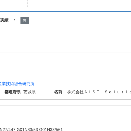
諾実績 ：
無
産業技術総合研究所
都道府県
茨城県
名前
株式会社ＡＩＳＴ Ｓｏｌｕｔｉ
N27/447 G01N33/53 G01N33/561