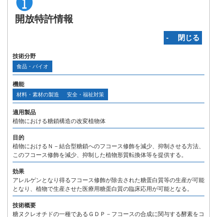
開放特許情報
‐ 閉じる
技術分野
食品・バイオ
機能
材料・素材の製造
安全・福祉対策
適用製品
植物における糖鎖構造の改変植物体
目的
植物におけるＮ－結合型糖鎖へのフコース修飾を減少、抑制させる方法、
このフコース修飾を減少、抑制した植物形質転換体等を提供する。
効果
アレルゲンとなり得るフコース修飾が除去された糖蛋白質等の生産が可能
となり、植物で生産させた医療用糖蛋白質の臨床応用が可能となる。
技術概要
糖ヌクレオチドの一種であるＧＤＰ－フコースの合成に関与する酵素をコ