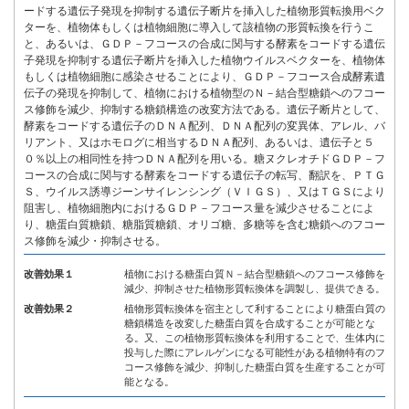
ードする遺伝子発現を抑制する遺伝子断片を挿入した植物形質転換用ベク
ターを、植物体もしくは植物細胞に導入して該植物の形質転換を行うこ
と、あるいは、ＧＤＰ－フコースの合成に関与する酵素をコードする遺伝
子発現を抑制する遺伝子断片を挿入した植物ウイルスベクターを、植物体
もしくは植物細胞に感染させることにより、ＧＤＰ－フコース合成酵素遺
伝子の発現を抑制して、植物における植物型のＮ－結合型糖鎖へのフコー
ス修飾を減少、抑制する糖鎖構造の改変方法である。遺伝子断片として、
酵素をコードする遺伝子のＤＮＡ配列、ＤＮＡ配列の変異体、アレル、バ
リアント、又はホモログに相当するＤＮＡ配列、あるいは、遺伝子と５
０％以上の相同性を持つＤＮＡ配列を用いる。糖ヌクレオチドＧＤＰ－フ
コースの合成に関与する酵素をコードする遺伝子の転写、翻訳を、ＰＴＧ
Ｓ、ウイルス誘導ジーンサイレンシング（ＶＩＧＳ）、又はＴＧＳにより
阻害し、植物細胞内におけるＧＤＰ－フコース量を減少させることによ
り、糖蛋白質糖鎖、糖脂質糖鎖、オリゴ糖、多糖等を含む糖鎖へのフコー
ス修飾を減少・抑制させる。
改善効果１
植物における糖蛋白質Ｎ－結合型糖鎖へのフコース修飾を
減少、抑制させた植物形質転換体を調製し、提供できる。
改善効果２
植物形質転換体を宿主として利することにより糖蛋白質の
糖鎖構造を改変した糖蛋白質を合成することが可能とな
る。又、この植物形質転換体を利用することで、生体内に
投与した際にアレルゲンになる可能性がある植物特有のフ
コース修飾を減少、抑制した糖蛋白質を生産することが可
能となる。