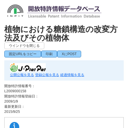
植物における糖鎖構造の改変方
法及びその植物体
ウインドウを閉じる
固定URLをコピー
印刷
XにPOST
公開公報を見る
登録公報を見る
経過情報を見る
開放特許情報番号：
L2009000158
開放特許情報登録日：
2009/1/9
最新更新日：
2015/9/25