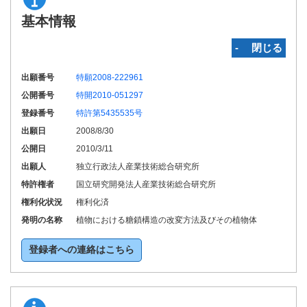
基本情報
‐ 閉じる
出願番号
特願2008-222961
公開番号
特開2010-051297
登録番号
特許第5435535号
出願日
2008/8/30
公開日
2010/3/11
出願人
独立行政法人産業技術総合研究所
特許権者
国立研究開発法人産業技術総合研究所
権利化状況
権利化済
発明の名称
植物における糖鎖構造の改変方法及びその植物体
登録者への連絡はこちら