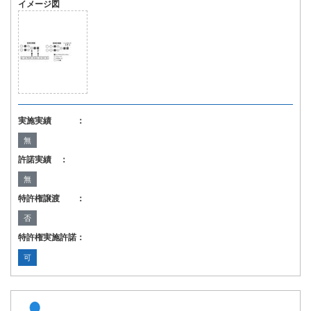
イメージ図
実施実績 ：
無
許諾実績 ：
無
特許権譲渡 ：
否
特許権実施許諾：
可