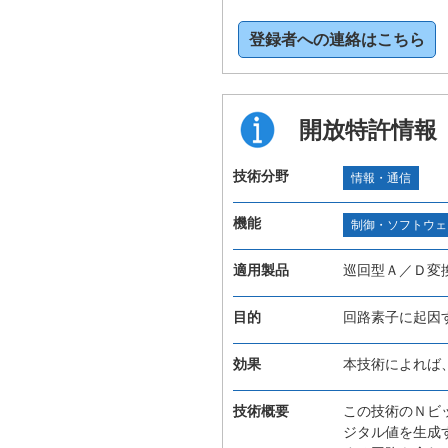
登録者への連絡はこちら
開放特許情報
技術分野
情報・通信
機能
制御・ソフトウェ
適用製品
巡回型Ａ／Ｄ変
目的
回路素子に起因
効果
本技術によれば
技術概要
この技術のＮビ
ジタル値を生成