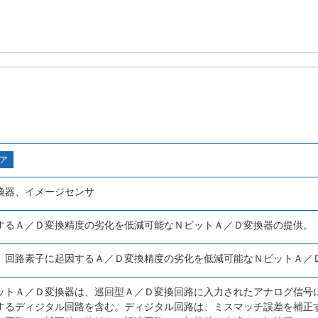
ア
換器、イメージセンサ
するＡ／Ｄ変換精度の劣化を低減可能なＮビットＡ／Ｄ変換器の提供。
、回路素子に起因するＡ／Ｄ変換精度の劣化を低減可能なＮビットＡ／
ットＡ／Ｄ変換器は、巡回型Ａ／Ｄ変換回路に入力されたアナログ信号
するディジタル回路を含む。ディジタル回路は、ミスマッチ誤差を補正