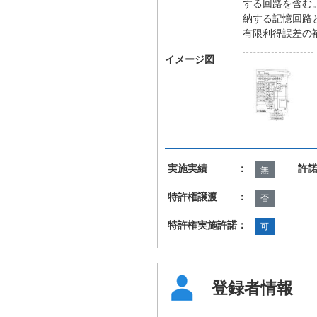
する回路を含む
納する記憶回路
有限利得誤差の
イメージ図
実施実績 ：
許
無
特許権譲渡 ：
否
特許権実施許諾：
可
登録者情報