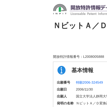
ＮビットＡ／
開放特許情報番号：
L2008005888
基本情報
出願番号
特願2006-324549
出願日
2006/11/30
出願人
国立大学法人静岡大
発明の名称
ＮビットＡ／Ｄ変換