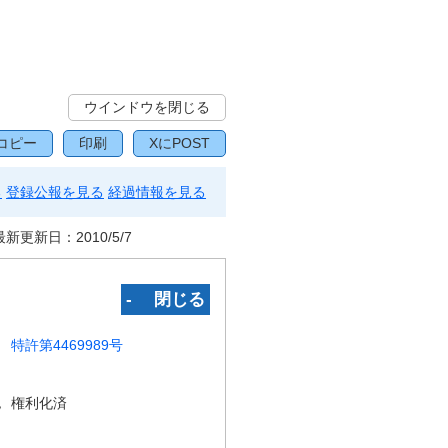
ウインドウを閉じる
コピー
印刷
XにPOST
る
登録公報を見る
経過情報を見る
最新更新日：
2010/5/7
‐ 閉じる
特許第4469989号
況
権利化済