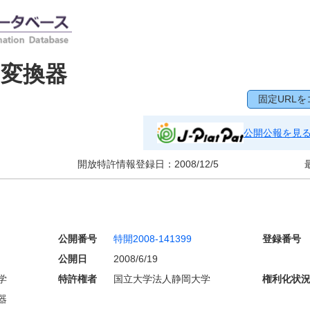
Ｄ変換器
固定URLを
公開公報を見
開放特許情報登録日：
2008/12/5
公開番号
特開2008-141399
登録番号
公開日
2008/6/19
学
特許権者
国立大学法人静岡大学
権利化状
器