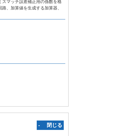
ミスマッチ誤差補正用の係数を格
回路、加算値を生成する加算器、
‐ 閉じる