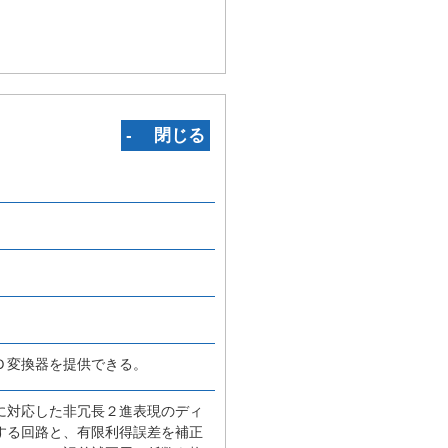
‐ 閉じる
Ｄ変換器を提供できる。
に対応した非冗長２進表現のディ
する回路と、有限利得誤差を補正