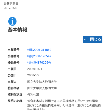
最新更新日：
2012/1/20
基本情報
‐ 閉じる
出願番号
特願2006-314869
公開番号
特開2008-126547
登録番号
特許第4876255号
出願日
2006/11/21
公開日
2008/6/5
出願人
国立大学法人静岡大学
特許権者
国立大学法人静岡大学
権利化状況
権利化済
発明の名称
低密度木材を活用できる木質構造材を用いた接続構造、
並びにこの接続構造を用いた構造体、並びにこの接続構
造の形成方法