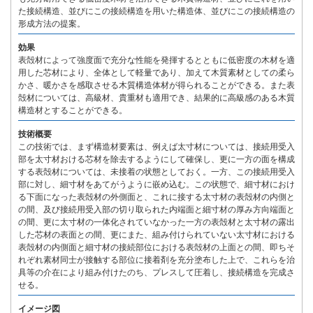
た接続構造、並びにこの接続構造を用いた構造体、並びにこの接続構造の
形成方法の提案。
効果
表殻材によって強度面で充分な性能を発揮するとともに低密度の木材を適
用した芯材により、全体として軽量であり、加えて木質素材としての柔ら
かさ、暖かさを感取させる木質構造体材が得られることができる。また表
殻材については、高級材、貴重材も適用でき、結果的に高級感のある木質
構造材とすることができる。
技術概要
この技術では、まず構造材要素は、例えば太寸材については、接続用受入
部を太寸材おける芯材を除去するようにして確保し、更に一方の面を構成
する表殻材については、未接着の状態としておく。一方、この接続用受入
部に対し、細寸材をあてがうように嵌め込む。この状態で、細寸材におけ
る下面になった表殻材の外側面と、これに接する太寸材の表殻材の内側と
の間、及び接続用受入部の切り取られた内端面と細寸材の厚み方向端面と
の間、更に太寸材の一体化されていなかった一方の表殻材と太寸材の露出
した芯材の表面との間、更にまた、組み付けられていない太寸材における
表殻材の内側面と細寸材の接続部位における表殻材の上面との間、即ちそ
れぞれ素材同士が接触する部位に接着剤を充分塗布した上で、これらを治
具等の介在により組み付けたのち、プレスして圧着し、接続構造を完成さ
せる。
イメージ図