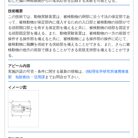
応した脳の神経細胞からの電気応答を記録する実験も可能となる。
技術概要
この技術では、動物実験装置は、被検動物の胴部に沿う寸法の保定部であ
って、被検動物が保定部内に侵入するための入口部と被検動物の頭部がで
る頭部開口部とを有する保定部を備えると共に、被検動物の頭部を固定す
る頭部固定部を備える。また、動物実験装置は、被検動物の一方の前肢で
操作する操作部を備えると共に、被検動物による操作部の操作に応じて、
被検動物に報酬を供給する供給部を備えることができる。また、さらに被
検動物の他方の前肢で掴まることができる前肢支持部を備えることができ
る。
アピール内容
実施許諾の可否・条件に関する最新の情報は、
(独)理化学研究所連携推進
部 知財創出・活用課
までお問合せ下さい。
イメージ図