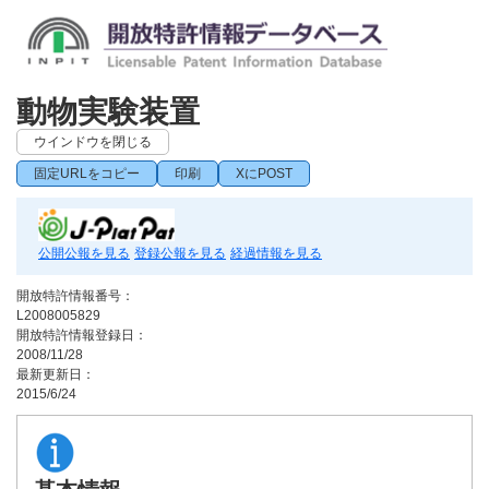
動物実験装置
ウインドウを閉じる
固定URLをコピー
印刷
XにPOST
公開公報を見る
登録公報を見る
経過情報を見る
開放特許情報番号：
L2008005829
開放特許情報登録日：
2008/11/28
最新更新日：
2015/6/24