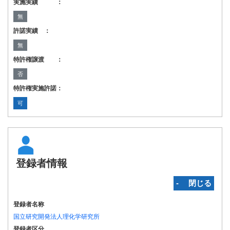
実施実績 ：
無
許諾実績 ：
無
特許権譲渡 ：
否
特許権実施許諾：
可
登録者情報
‐ 閉じる
登録者名称
国立研究開発法人理化学研究所
登録者区分