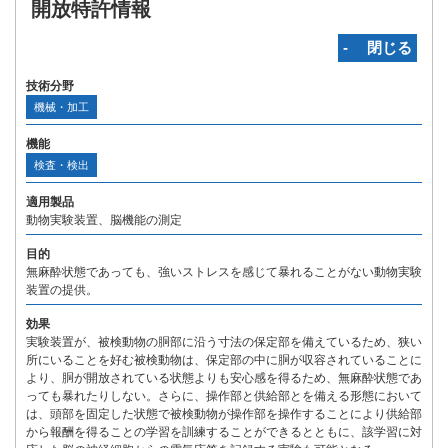
開放特許情報
‐ 閉じる
技術分野
機械・加工
機能
検査・検出
適用製品
動物実験装置、脳機能の測定
目的
無麻酔状態であっても、強いストレスを感じて暴れることがない動物実験
装置の提供。
効果
実験装置が、被検動物の胴部に沿う寸法の保定部を備えているため、狭い
所にいることを好む被検動物は、保定部の中に胴が収容されていることに
より、胴が開放されている状態よりも安心感を得るため、無麻酔状態であ
っても暴れたりしない。さらに、操作部と供給部とを備える形態において
は、頭部を固定した状態で被検動物が操作部を操作することにより供給部
から報酬を得ることの学習を訓練することができるとともに、該学習に対