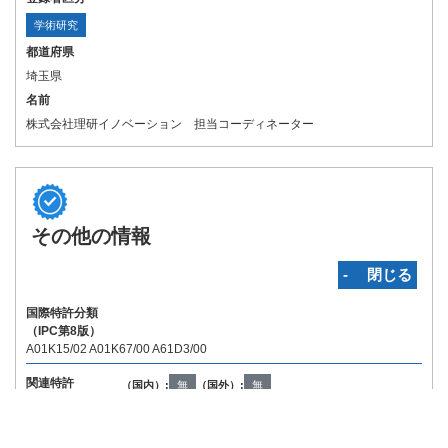
学術研究
都道府県
埼玉県
名前
株式会社理研イノベーション 担当コーディネーター
その他の情報
‐ 閉じる
国際特許分類
（IPC第8版）
A01K15/02 A01K67/00 A61D3/00
関連特許
（国内）:
無
（国外）:
無
Copyright © INPIT Rights Reserved