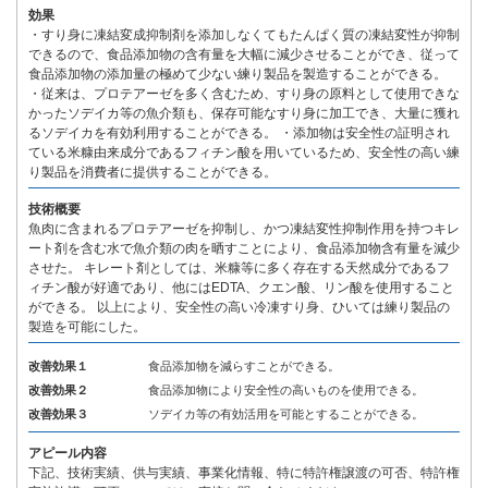
効果
・すり身に凍結変成抑制剤を添加しなくてもたんぱく質の凍結変性が抑制
できるので、食品添加物の含有量を大幅に減少させることができ、従って
食品添加物の添加量の極めて少ない練り製品を製造することができる。
・従来は、プロテアーゼを多く含むため、すり身の原料として使用できな
かったソデイカ等の魚介類も、保存可能なすり身に加工でき、大量に獲れ
るソデイカを有効利用することができる。 ・添加物は安全性の証明され
ている米糠由来成分であるフィチン酸を用いているため、安全性の高い練
り製品を消費者に提供することができる。
技術概要
魚肉に含まれるプロテアーゼを抑制し、かつ凍結変性抑制作用を持つキレ
ート剤を含む水で魚介類の肉を晒すことにより、食品添加物含有量を減少
させた。 キレート剤としては、米糠等に多く存在する天然成分であるフ
ィチン酸が好適であり、他にはEDTA、クエン酸、リン酸を使用すること
ができる。 以上により、安全性の高い冷凍すり身、ひいては練り製品の
製造を可能にした。
改善効果１
食品添加物を減らすことができる。
改善効果２
食品添加物により安全性の高いものを使用できる。
改善効果３
ソデイカ等の有効活用を可能とすることができる。
アピール内容
下記、技術実績、供与実績、事業化情報、特に特許権譲渡の可否、特許権