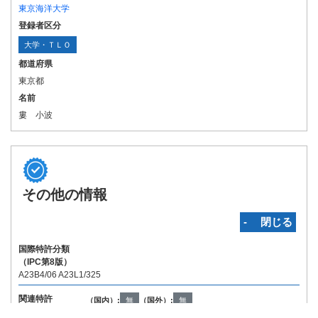
東京海洋大学
登録者区分
大学・ＴＬＯ
都道府県
東京都
名前
婁 小波
その他の情報
‐ 閉じる
国際特許分類
（IPC第8版）
A23B4/06 A23L1/325
関連特許
（国内）:
無
（国外）:
無