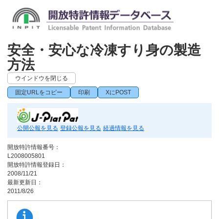
安全・安心な冷凍すり身の製造
方法
ウインドウを閉じる
固定URLをコピー
印刷
XにPOST
公開公報を見る
登録公報を見る
経過情報を見る
開放特許情報番号：
L2008005801
開放特許情報登録日：
2008/11/21
最新更新日：
2011/8/26