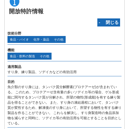
開放特許情報
‐ 閉じる
技術分野
食品・バイオ
化学・薬品
その他
機能
食品・飲料の製造
その他
適用製品
すり身、練り製品、ソデイカなどの有効活用
目的
魚介類のすり身には、タンパク質分解酵素(プロテアーゼ)が含まれてい
る。 このため、プロテアーゼ含有量の多いソデイカ等の場合、ゲル形成
能に関与するタンパク質が分解され、所望の物性(形成能)を有する練り製
品を得ることができない。 また、すり身の凍結過程において、タンパク
質が変性するため、解凍後のすり身において、所望する物性を有する練り
製品を作ることができない。 これらを解決し、すり身製造時の食品添加
物を減らすと同時に、ソデイカ等の有効活用を可能とすることを目的とし
ている。