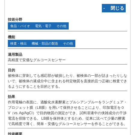
‐ 閉じる
技術分野
食品・バイオ
電気・電子
その他
機能
検査・検出
機械・部品の製造
その他
適用製品
高精度で安価なグルコースセンサー
目的
被検体に穿刺しても感応部が破損したり、被検体の一部が詰まったりしな
いで、被検体の液成分中に含まれる特定物質を直接的且つ正確に検査でき
るようにすることを目的とする。
効果
作用電極の表面に、過酸化水素酵素とプルシアンブルーをラングミュア・
ブロジェット膜（LB膜）を用いて保持させることにより、印加電圧を０
V（vs. Ag/AgCl）で目的物質の測定ができ、試料溶液中の侠雑成分の干渉
電流を排除できる。 LB膜を保持体とするため、従来に比べて少量の酵素
で高精度で薄く、簡単・安価なグルコースセンサーを作ることができる。
技術概要