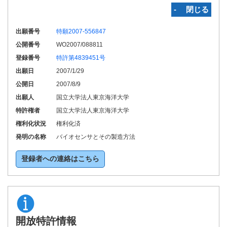
‐ 閉じる
出願番号
特願2007-556847
公開番号
WO2007/088811
登録番号
特許第4839451号
出願日
2007/1/29
公開日
2007/8/9
出願人
国立大学法人東京海洋大学
特許権者
国立大学法人東京海洋大学
権利化状況
権利化済
発明の名称
バイオセンサとその製造方法
登録者への連絡はこちら
開放特許情報