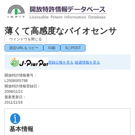
薄くて高感度なバイオセンサ
ウインドウを閉じる
固定URLをコピー
印刷
XにPOST
登録公報を見る
経過情報を見る
開放特許情報番号：
L2008005798
開放特許情報登録日：
2008/11/21
最新更新日：
2011/11/18
基本情報