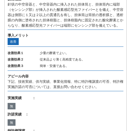
針状の中空容器と、中空容器内に挿入された担体筒と、担体筒内に端部
（センシング部）が挿入された酸素感応型光ファイバーとを備え、中空容
器は側部に１又は２以上の貫通孔を有し、担体筒は筒状の透析膜と、透析
膜の内側に塗布された担体樹脂と、担体樹脂内に固定された酸化酵素とか
らなり、酸素感応型光ファイバーは端部にセンシング部を備えている。
導入メリット
改善
改善効果１
少量の酵素でよい。
改善効果２
従来品より薄く高精度である。
改善効果３
簡単・安価である。
アピール内容
下記、技術実績、供与実績、事業化情報、特に特許権譲渡の可否、特許権
実施許諾の可否については、直接お問い合わせください。
実施実績 ：
無
許諾実績 ：
無
特許権譲渡 ：