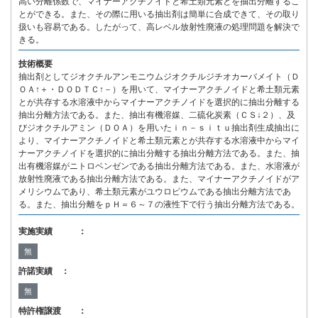
高い分離係数で、マイナーアクチノイドと希土類元素とを抽出分離するこ
とができる。また、その際に用いる抽出剤は簡単に合成できて、その取り
扱いも容易である。したがって、高レベル放射性廃液の処理問題を解決で
きる。
技術概要
抽出剤としてジオクチルアンモニウムジオクチルジチオカーバメイト（Ｄ
ＯＡ↑＋・ＤＯＤＴＣ↑－）を用いて、マイナーアクチノイドと希土類元素
とが共存する水溶液中からマイナーアクチノイドを選択的に抽出分離する
抽出分離方法である。また、抽出有機溶媒、二硫化炭素（ＣＳ↓２）、及
びジオクチルアミン（ＤＯＡ）を用いたｉｎ－ｓｉｔｕ抽出剤生成抽出に
より、マイナーアクチノイドと希土類元素とが共存する水溶液中からマイ
ナーアクチノイドを選択的に抽出分離する抽出分離方法である。また、抽
出有機溶媒がニトロベンゼンである抽出分離方法である。また、水溶液が
放射性廃液である抽出分離方法である。また、マイナーアクチノイドがア
メリシウムであり、希土類元素がユウロピウムである抽出分離方法であ
る。また、抽出分離をｐＨ＝６～７の液性下で行う抽出分離方法である。
実施実績 ：
無
許諾実績 ：
無
特許権譲渡 ：