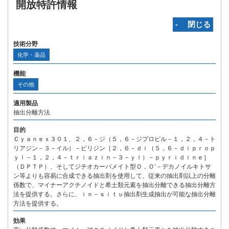
開放特許情報
‐ 閉じる
技術分野
化学・薬品
機能
その他
適用製品
抽出分離方法
目的
Ｃｙａｎｅｘ３０１、２，６－ジ（５，６－ジプロピル－１，２，４－ト
リアジン－３－イル）－ピリジン［２，６－ｄｉ（５，６－ｄｉｐｒｏｐ
ｙｌ－１，２，４－ｔｒｉａｚｉｎ－３－ｙｌ）－ｐｙｒｉｄｉｎｅ］
（ＤＰＴＰ）、そしてジチオカーバメイト型Ｏ，Ｏ’－デカノイルキトサ
ン等よりも容易に合成できる抽出剤を使用して、従来の抽出剤以上の分離
係数で、マイナーアクチノイドと希土類元素を抽出分離できる抽出分離方
法を提供する。さらに、ｉｎ－ｓｉｔｕ抽出剤生成抽出が可能な抽出分離
方法を提供する。
効果