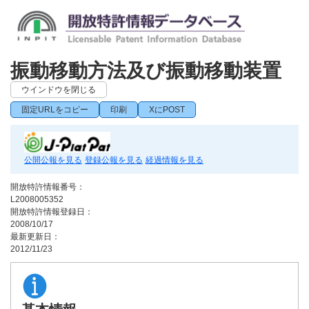
振動移動方法及び振動移動装置
ウインドウを閉じる
固定URLをコピー
印刷
XにPOST
公開公報を見る
登録公報を見る
経過情報を見る
開放特許情報番号：
L2008005352
開放特許情報登録日：
2008/10/17
最新更新日：
2012/11/23