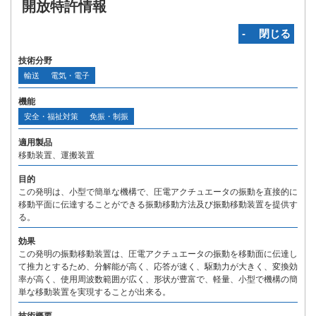
開放特許情報
‐ 閉じる
技術分野
輸送
電気・電子
機能
安全・福祉対策
免振・制振
適用製品
移動装置、運搬装置
目的
この発明は、小型で簡単な機構で、圧電アクチュエータの振動を直接的に
移動平面に伝達することができる振動移動方法及び振動移動装置を提供す
る。
効果
この発明の振動移動装置は、圧電アクチュエータの振動を移動面に伝達し
て推力とするため、分解能が高く、応答が速く、駆動力が大きく、変換効
率が高く、使用周波数範囲が広く、形状が豊富で、軽量、小型で機構の簡
単な移動装置を実現することが出来る。