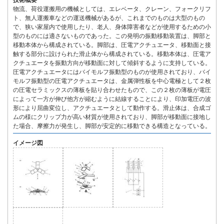
技術概要
物流、荷役運搬用の機械としては、エレベータ、クレーン、フォークリフ
ト、無人運搬車などの運送機械があるが、これまでのものは大型のもの
で、狭い家屋内で使用したり、老人、身体障害者などが使用するための小
型のものには適さないものであった。この発明の振動移動装置は、脚部と
移動本体から構成されている。脚部は、圧電アクチュエータ、移動面と接
触する部分に設けられた滑止体から構成されている。移動本体は、圧電ア
クチュエータを振動方向が移動面に対して傾斜するように支持している。
圧電アクチュエータにはバイモルフ振動型のものが使用されており、バイ
モルフ振動型の圧電アクチュエータは、金属弾性板を中心電極として２枚
の圧電セラミックスの薄板を貼り合わせたもので、この２枚の薄板が電圧
によって一方が伸び他方が縮むように結線することにより、印加電圧の波
形により屈曲変位し、アクチュエータとして動作する。滑止体は、合成ゴ
ムの様にクリップ力が高い材質が使用されており、脚部が移動面に接地し
た場合、摩擦力が発生し、脚部が安定的に移動できる構造となっている。
イメージ図