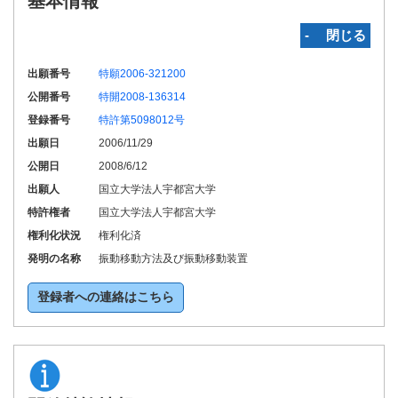
基本情報
‐ 閉じる
出願番号
特願2006-321200
公開番号
特開2008-136314
登録番号
特許第5098012号
出願日
2006/11/29
公開日
2008/6/12
出願人
国立大学法人宇都宮大学
特許権者
国立大学法人宇都宮大学
権利化状況
権利化済
発明の名称
振動移動方法及び振動移動装置
登録者への連絡はこちら