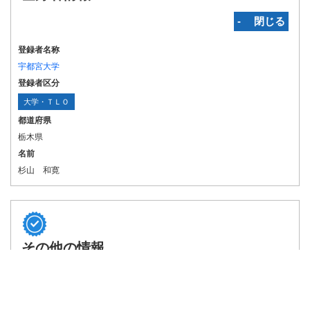
‐ 閉じる
登録者名称
宇都宮大学
登録者区分
大学・ＴＬＯ
都道府県
栃木県
名前
杉山 和寛
その他の情報
‐ 閉じる
関連特許