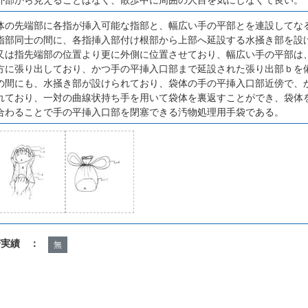
体の先端部に各指が挿入可能な指部と、幅広い手の平部とを連設してな
指部同士の間に、各指挿入部付け根部から上部へ延設する水掻き部を設
又は指先端部の位置より更に外側に位置させており、幅広い手の平部は
方に張り出しており、かつ手の平挿入口部まで延設された張り出部ｂを
の間にも、水掻き部が設けられており、袋体の手の平挿入口部近傍で、
れており、一対の曲線状持ち手を用いて袋体を裏返すことができ、袋体
合わることで手の平挿入口部を閉塞できる汚物処理用手袋である。
諾実績 ：
無