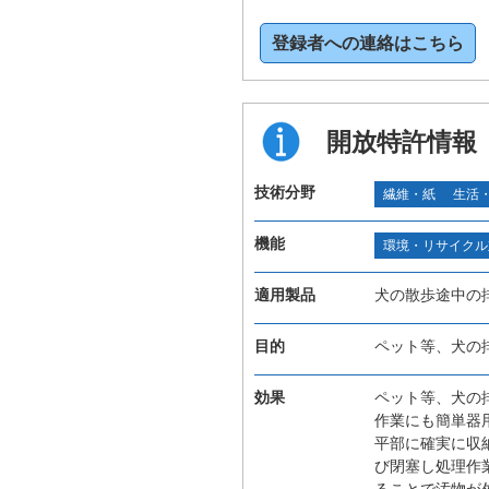
登録者への連絡はこちら
開放特許情報
技術分野
繊維・紙
生活
機能
環境・リサイクル
適用製品
犬の散歩途中の
目的
ペット等、犬の
効果
ペット等、犬の
作業にも簡単器
平部に確実に収
び閉塞し処理作
ることで汚物が