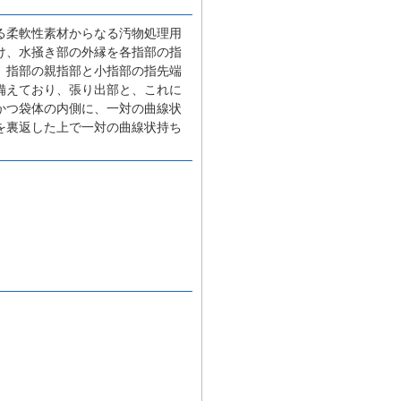
る柔軟性素材からなる汚物処理用
け、水掻き部の外縁を各指部の指
、指部の親指部と小指部の指先端
備えており、張り出部と、これに
かつ袋体の内側に、一対の曲線状
を裏返した上で一対の曲線状持ち