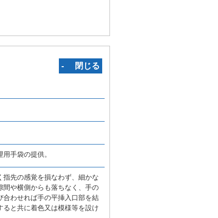
‐ 閉じる
理用手袋の提供。
く指先の感覚を損なわず、細かな
隙間や横側からも落ちなく、手の
び合わせれば手の平挿入口部を結
すると共に着色又は模様等を設け