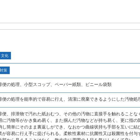
・文化
対策
排便の処理、小型スコップ、ペーパー紙類、ビニール袋類
排便の処理を能率的で容易に行え、清潔に廃棄できるようにした汚物処
排便、排泄物で汚れた紙おむつ、その他の汚物に直接手を触れることな
用に汚物等がかき集め易く、また掴んだ汚物などが持ち易く、更に指の
納し簡単にそのまま裏返しができ、なおかつ曲線状持ち手部を互いに結
業が容易に行え手に提げられる。柔軟性素材に抗菌性又は殺菌性を付与
外部から見えることはなく、散歩中に周囲の人目を気にしなくて良い。