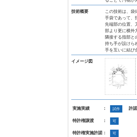
技術概要
この技術は、袋
手袋であって、
先端部の位置、
部より更に横外
隣接する指部と
持ち手が設けら
手を互いに結び
イメージ図
実施実績 ：
許
試作
特許権譲渡 ：
可
特許権実施許諾：
可