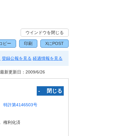
ウインドウを閉じる
コピー
印刷
XにPOST
る
登録公報を見る
経過情報を見る
最新更新日：
2009/6/26
‐ 閉じる
特許第4146503号
況
権利化済