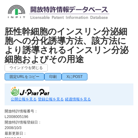
胚性幹細胞のインスリン分泌細
胞への分化誘導方法、該方法に
より誘導されるインスリン分泌
細胞およびその用途
ウインドウを閉じる
固定URLをコピー
印刷
XにPOST
公開公報を見る
登録公報を見る
経過情報を見る
開放特許情報番号：
L2008005196
開放特許情報登録日：
2008/10/3
最新更新日：