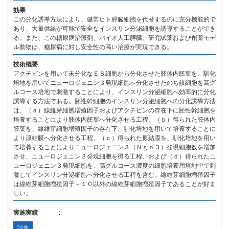
効果
この分化誘導方法により、健常ヒト膵臓細胞を代替するのに充分機能的で
あり、大量供給が可能で安全なインスリン分泌細胞を誘導することができ
る。また、この糖尿病治療剤、バイオ人工膵臓、研究試薬および創薬モデ
ル動物は、糖尿病に対し安全性の高い治療が実現できる。
技術概要
アクチビンを用いて未分化なＥＳ細胞から分化させた胚体内胚葉を、馴化
培地を用いてニューロジェニン３発現細胞へ分化させたのち該細胞を高グ
ルコース培地で刺激することにより、インスリン分泌細胞へ効率的に分化
誘導する方法である。胚性幹細胞のインスリン分泌細胞への分化誘導方法
は、（ａ）線維芽細胞増殖因子およびアクチビンの存在下に胚性幹細胞を
培養することにより胚体内胚葉へ分化させる工程、（ｂ）得られた胚体内
胚葉を、線維芽細胞増殖因子の存在下、馴化培地を用いて培養することに
より原結膜へ分化させる工程、（ｃ）得られた原結膜を、馴化培地を用い
て培養することによりニューロジェニン３（Ｎｇｎ３）発現細胞数を増加
させ、ニューロジェニン３発現細胞を得る工程、および（ｄ）得られたニ
ューロジェニン３発現細胞を、高グルコース濃度の細胞培養用培地中で刺
激してインスリン分泌細胞へ分化させる工程を含む。線維芽細胞増殖因子
は線維芽細胞増殖因子－１０以外の線維芽細胞増殖因子であることが好ま
しい。
実施実績 ：
試作