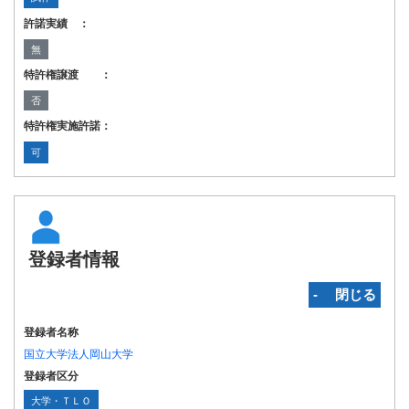
許諾実績 ：
無
特許権譲渡 ：
否
特許権実施許諾：
可
登録者情報
‐ 閉じる
登録者名称
国立大学法人岡山大学
登録者区分
大学・ＴＬＯ