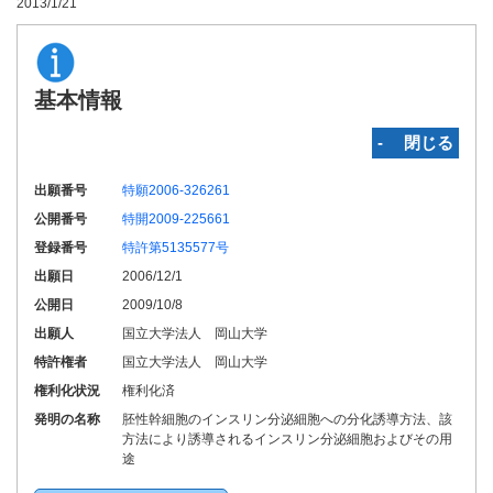
2013/1/21
基本情報
‐ 閉じる
出願番号
特願2006-326261
公開番号
特開2009-225661
登録番号
特許第5135577号
出願日
2006/12/1
公開日
2009/10/8
出願人
国立大学法人 岡山大学
特許権者
国立大学法人 岡山大学
権利化状況
権利化済
発明の名称
胚性幹細胞のインスリン分泌細胞への分化誘導方法、該
方法により誘導されるインスリン分泌細胞およびその用
途