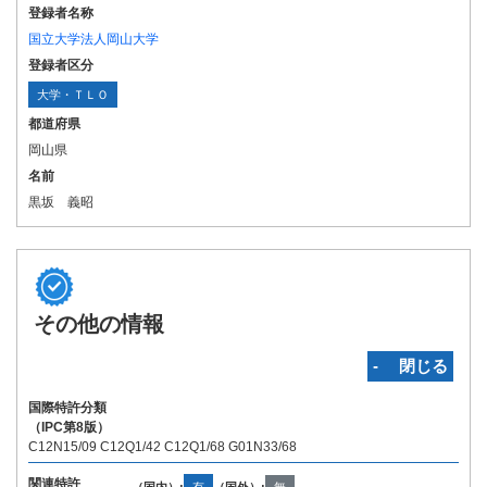
登録者名称
国立大学法人岡山大学
登録者区分
大学・ＴＬＯ
都道府県
岡山県
名前
黒坂 義昭
その他の情報
‐ 閉じる
国際特許分類
（IPC第8版）
C12N15/09 C12Q1/42 C12Q1/68 G01N33/68
関連特許