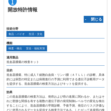
開放特許情報
‐ 閉じる
技術分野
食品・バイオ
生活・文化
機能
検査・検出
安全・福祉対策
適用製品
造血器腫瘍の検査キット
目的
造血器腫瘍、特に成人Ｔ細胞白血病・リンパ腫（ＡＴＬＬ）の診断、具体
的には病型の特定または病期進行の予測に利用できる遺伝子診断用データ
を提供する、造血器腫瘍の検査方法およびキットを提供する。
効果
この造血器腫瘍の検査方法は、発癌および癌の進展に関わるか、またはそ
れに密接な関係を有する複数の遺伝子群の発現制御レベルでの変化を検出
することにより、造血器腫瘍の早期診断、予後予測、発症のリスク評価な
どに使用されるデータを提供する検査方法である。したがって本発明の検