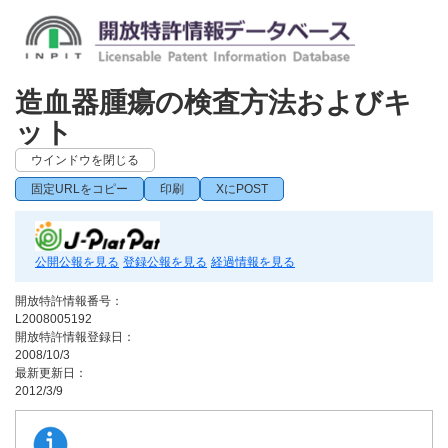
造血器腫瘍の検査方法およびキ
ット
ウインドウを閉じる
固定URLをコピー
印刷
XにPOST
公開公報を見る
登録公報を見る
経過情報を見る
開放特許情報番号：
L2008005192
開放特許情報登録日：
2008/10/3
最新更新日：
2012/3/9