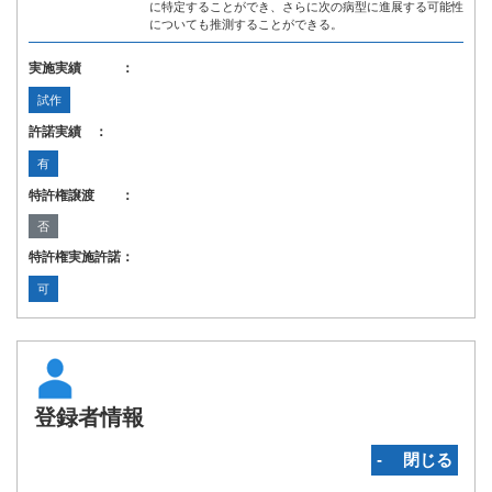
に特定することができ、さらに次の病型に進展する可能性
についても推測することができる。
実施実績 ：
試作
許諾実績 ：
有
特許権譲渡 ：
否
特許権実施許諾：
可
登録者情報
‐ 閉じる