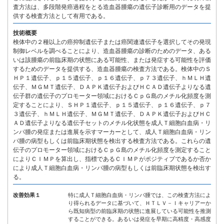
査方法は、多段階発癌過程をとる造血器腫瘍の遺伝子診断用のデータを提
供する検査方法として有用である。
技術概要
検体中の２種以上の癌抑制遺伝子または癌関連遺伝子を選択してその発現
制御レベルを調べることにより、造血器腫瘍の診断のためのデータ、ある
いは該腫瘍の前臨床期の状態にある可能性、または発症する可能性を評価
するためのデータを提供する、造血器腫瘍の検査方法である。検体中のＳ
ＨＰ１遺伝子、ｐ１５遺伝子、ｐ１６遺伝子、ｐ７３遺伝子、ｈＭＬＨ遺
伝子、ＭＧＭＴ遺伝子、ＤＡＰＫ遺伝子およびＨＣＡＤ遺伝子よりなる遺
伝子群の遺伝子のプロモーター領域におけるＣｐＧ島のメチル化頻度を測
定することにより、ＳＨＰ１遺伝子、ｐ１５遺伝子、ｐ１６遺伝子、ｐ７
３遺伝子、ｈＭＬＨ遺伝子、ＭＧＭＴ遺伝子、ＤＡＰＫ遺伝子およびＨＣ
ＡＤ遺伝子よりなる遺伝子セットのメチル化状態を成人Ｔ細胞白血病・リ
ンパ腫の発症または進展を示すマーカーとして、成人Ｔ細胞白血病・リン
パ腫の病型もしくは前臨床期状態を検出する検査方法である。これらの遺
伝子のプロモーター領域におけるＣｐＧ島のメチル化頻度を測定すること
によりＣＩＭＰを算出し、指標であるＣＩＭＰがポジティブであるか否か
により成人Ｔ細胞白血病・リンパ腫の病型もしくは前臨床期状態を検出す
る。
改善効果１
特に成人Ｔ細胞白血病・リンパ腫では、この検査方法によ
り得られるデータに基づいて、ＨＴＬＶ－Ｉキャリアーか
ら既知病型の前臨床期の状態に進展している可能性を推測
することができる。あるいは発症を早期に高精度・高感度