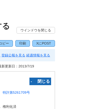
する
ウインドウを閉じる
コピー
印刷
XにPOST
る
登録公報を見る
経過情報を見る
最新更新日：
2013/7/19
‐ 閉じる
特許第5261709号
況
権利化済