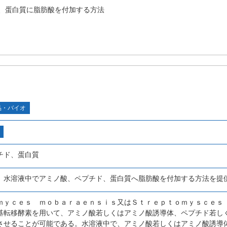
、蛋白質に脂肪酸を付加する方法
品・バイオ
チド、蛋白質
、水溶液中でアミノ酸、ペプチド、蛋白質へ脂肪酸を付加する方法を提
ｍｙｃｅｓ ｍｏｂａｒａｅｎｓｉｓ又はＳｔｒｅｐｔｏｍｙｓｃｅｓ
基転移酵素を用いて、アミノ酸若しくはアミノ酸誘導体、ペプチド若し
させることが可能である。水溶液中で、アミノ酸若しくはアミノ酸誘導