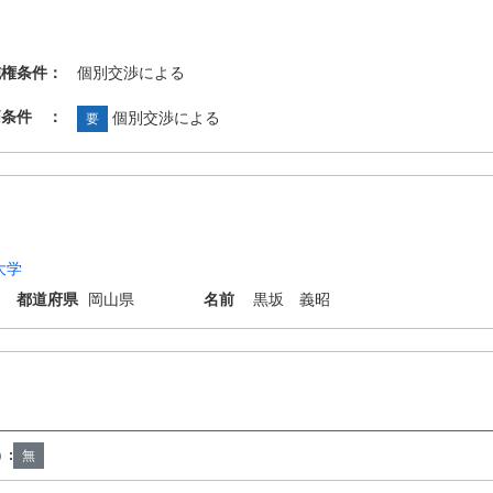
施権条件：
個別交渉による
価条件 ：
個別交渉による
要
大学
都道府県
岡山県
名前
黒坂 義昭
13/02 C12P13/04 C12P21/02 C12P35/04 C12P37/04