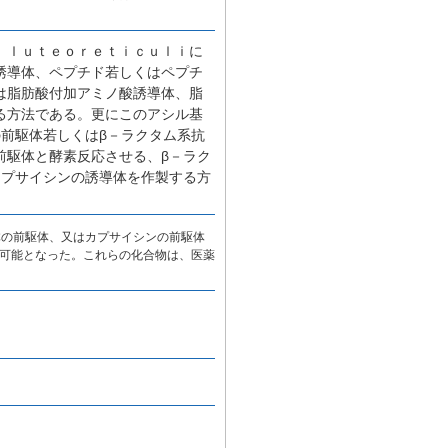
 ｌｕｔｅｏｒｅｔｉｃｕｌｉに
誘導体、ペプチド若しくはペプチ
は脂肪酸付加アミノ酸誘導体、脂
る方法である。更にこのアシル基
前駆体若しくはβ－ラクタム系抗
前駆体と酵素反応させる、β－ラク
カプサイシンの誘導体を作製する方
体の前駆体、又はカプサイシンの前駆体
可能となった。これらの化合物は、医薬