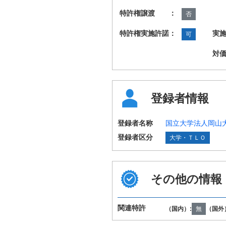
特許権譲渡 ：
否
特許権実施許諾：
実
可
対
登録者情報
登録者名称
国立大学法人岡山
登録者区分
大学・ＴＬＯ
その他の情報
国際特許分類
C12N9/36 C12P
（IPC第8版）