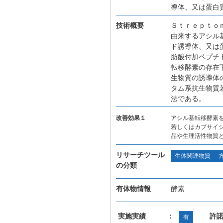
導体、又は蛋白
技術概要
Ｓｔｒｅｐｔｏ
由来するアシル
ド誘導体、又は
肪酸付加ペプチ
転移酵素の存在
生物質の誘導体
タム系抗生物質
法である。
改善効果１
アシル基転移酵素
若しくはカプサイ
品や生理活性物質
リサーチツール
生体関連物質
の分類
有体物情報
酵素
実施実績 ：
許
有