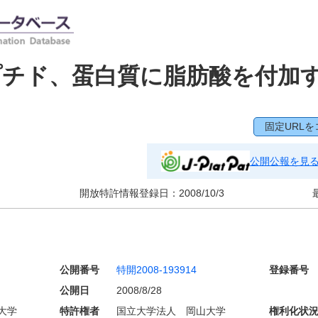
プチド、蛋白質に脂肪酸を付加
固定URLを
公開公報を見
開放特許情報登録日：
2008/10/3
公開番号
特開2008-193914
登録番号
公開日
2008/8/28
大学
特許権者
国立大学法人 岡山大学
権利化状