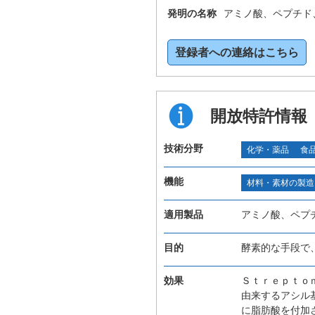
発明の名称
アミノ酸、ペプチド
登録者への連絡はこちら
開放特許情報
技術分野
化学・薬品
食
機能
材料・素材の製造
適用製品
アミノ酸、ペプ
目的
酵素的な手段で
効果
Ｓｔｒｅｐｔｏ
由来するアシル
に脂肪酸を付加