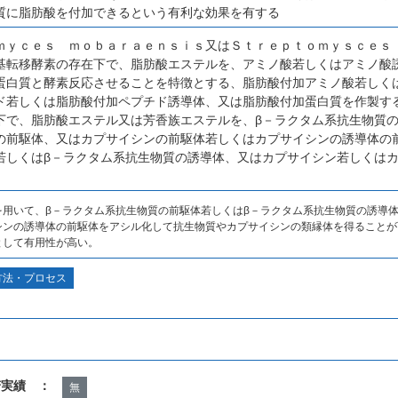
質に脂肪酸を付加できるという有利な効果を有する
ｍｙｃｅｓ ｍｏｂａｒａｅｎｓｉｓ又はＳｔｒｅｐｔｏｍｙｓｃｅｓ
基転移酵素の存在下で、脂肪酸エステルを、アミノ酸若しくはアミノ酸
蛋白質と酵素反応させることを特徴とする、脂肪酸付加アミノ酸若しく
ド若しくは脂肪酸付加ペプチド誘導体、又は脂肪酸付加蛋白質を作製す
下で、脂肪酸エステル又は芳香族エステルを、β－ラクタム系抗生物質の
の前駆体、又はカプサイシンの前駆体若しくはカプサイシンの誘導体の
若しくはβ－ラクタム系抗生物質の誘導体、又はカプサイシン若しくは
を用いて、β－ラクタム系抗生物質の前駆体若しくはβ－ラクタム系抗生物質の誘導
シンの誘導体の前駆体をアシル化して抗生物質やカプサイシンの類縁体を得ることが
として有用性が高い。
方法・プロセス
諾実績 ：
無