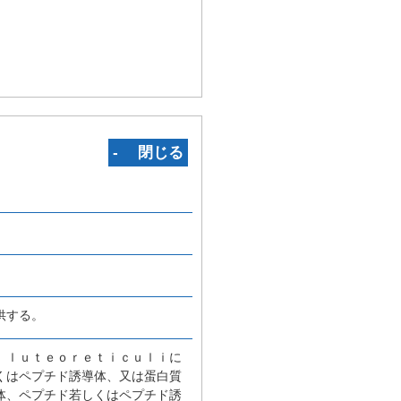
‐ 閉じる
供する。
 ｌｕｔｅｏｒｅｔｉｃｕｌｉに
くはペプチド誘導体、又は蛋白質
体、ペプチド若しくはペプチド誘