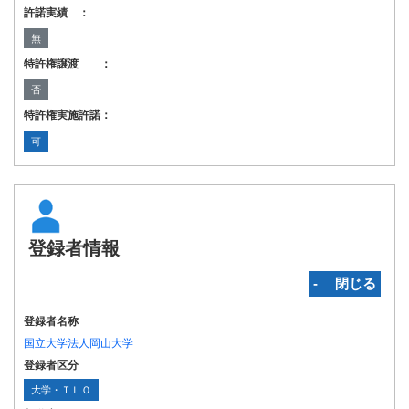
許諾実績 ：
無
特許権譲渡 ：
否
特許権実施許諾：
可
登録者情報
‐ 閉じる
登録者名称
国立大学法人岡山大学
登録者区分
大学・ＴＬＯ