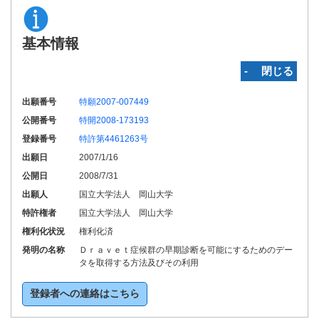
基本情報
‐ 閉じる
出願番号
特願2007-007449
公開番号
特開2008-173193
登録番号
特許第4461263号
出願日
2007/1/16
公開日
2008/7/31
出願人
国立大学法人 岡山大学
特許権者
国立大学法人 岡山大学
権利化状況
権利化済
発明の名称
Ｄｒａｖｅｔ症候群の早期診断を可能にするためのデー
タを取得する方法及びその利用
登録者への連絡はこちら