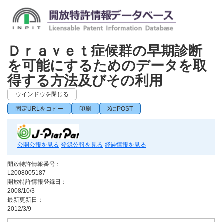
Ｄｒａｖｅｔ症候群の早期診断
を可能にするためのデータを取
得する方法及びその利用
ウインドウを閉じる
固定URLをコピー
印刷
XにPOST
公開公報を見る
登録公報を見る
経過情報を見る
開放特許情報番号：
L2008005187
開放特許情報登録日：
2008/10/3
最新更新日：
2012/3/9