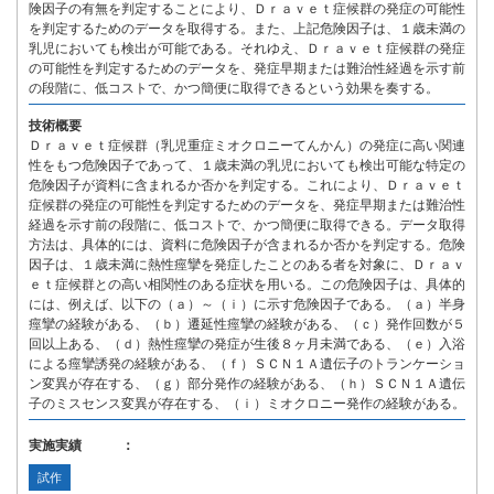
険因子の有無を判定することにより、Ｄｒａｖｅｔ症候群の発症の可能性
を判定するためのデータを取得する。また、上記危険因子は、１歳未満の
乳児においても検出が可能である。それゆえ、Ｄｒａｖｅｔ症候群の発症
の可能性を判定するためのデータを、発症早期または難治性経過を示す前
の段階に、低コストで、かつ簡便に取得できるという効果を奏する。
技術概要
Ｄｒａｖｅｔ症候群（乳児重症ミオクロニーてんかん）の発症に高い関連
性をもつ危険因子であって、１歳未満の乳児においても検出可能な特定の
危険因子が資料に含まれるか否かを判定する。これにより、Ｄｒａｖｅｔ
症候群の発症の可能性を判定するためのデータを、発症早期または難治性
経過を示す前の段階に、低コストで、かつ簡便に取得できる。データ取得
方法は、具体的には、資料に危険因子が含まれるか否かを判定する。危険
因子は、１歳未満に熱性痙攣を発症したことのある者を対象に、Ｄｒａｖ
ｅｔ症候群との高い相関性のある症状を用いる。この危険因子は、具体的
には、例えば、以下の（ａ）～（ｉ）に示す危険因子である。（ａ）半身
痙攣の経験がある、（ｂ）遷延性痙攣の経験がある、（ｃ）発作回数が５
回以上ある、（ｄ）熱性痙攣の発症が生後８ヶ月未満である、（ｅ）入浴
による痙攣誘発の経験がある、（ｆ）ＳＣＮ１Ａ遺伝子のトランケーショ
ン変異が存在する、（ｇ）部分発作の経験がある、（ｈ）ＳＣＮ１Ａ遺伝
子のミスセンス変異が存在する、（ｉ）ミオクロニー発作の経験がある。
実施実績 ：
試作