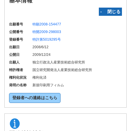
基本情報
‐ 閉じる
出願番号
特願2008-154477
公開番号
特開2009-298003
登録番号
特許第5019295号
出願日
2008/6/12
公開日
2009/12/24
出願人
独立行政法人産業技術総合研究所
特許権者
国立研究開発法人産業技術総合研究所
権利化状況
権利化済
発明の名称
新規印刷用フィルム
登録者への連絡はこちら