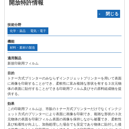
開放特許情報
‐ 閉じる
技術分野
化学・薬品
電気・電子
機能
材料・素材の製造
適用製品
新規印刷用フィルム
目的
トナー方式プリンターのみならずインクジェットプリンターを用いて表面
に画像を印刷することができ、柔軟性に富み複雑な形状を有する３次元物
体の表面に貼付することができる印刷用フィルム及びその原料組成物を提
供する。
効果
この印刷用フィルムは、市販のトナー方式プリンターだけでなくインクジ
ェット方式のプリンターにより表面に画像を印刷でき、複雑な形状の３次
元物体の表面を印刷フィルム表面の画像を保持しながら被覆でき、柔軟性
及び粘着性が向上し、加熱処理した場合でも安定であり物体に貼付した後