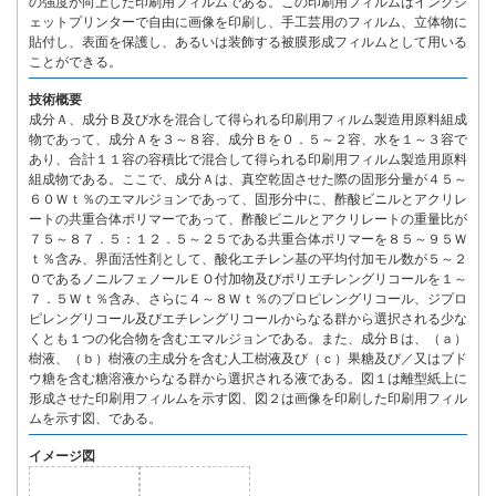
の強度が向上した印刷用フィルムである。この印刷用フィルムはインクジ
ェットプリンターで自由に画像を印刷し、手工芸用のフィルム、立体物に
貼付し、表面を保護し、あるいは装飾する被膜形成フィルムとして用いる
ことができる。
技術概要
成分Ａ、成分Ｂ及び水を混合して得られる印刷用フィルム製造用原料組成
物であって、成分Ａを３～８容、成分Ｂを０．５～２容、水を１～３容で
あり、合計１１容の容積比で混合して得られる印刷用フィルム製造用原料
組成物である。ここで、成分Ａは、真空乾固させた際の固形分量が４５～
６０Ｗｔ％のエマルジョンであって、固形分中に、酢酸ビニルとアクリレ
ートの共重合体ポリマーであって、酢酸ビニルとアクリレートの重量比が
７５～８７．５：１２．５～２５である共重合体ポリマーを８５～９５Ｗ
ｔ％含み、界面活性剤として、酸化エチレン基の平均付加モル数が５～２
０であるノニルフェノールＥＯ付加物及びポリエチレングリコールを１～
７．５Ｗｔ％含み、さらに４～８Ｗｔ％のプロピレングリコール、ジプロ
ピレングリコール及びエチレングリコールからなる群から選択される少な
くとも１つの化合物を含むエマルジョンである。また、成分Ｂは、（ａ）
樹液、（ｂ）樹液の主成分を含む人工樹液及び（ｃ）果糖及び／又はブド
ウ糖を含む糖溶液からなる群から選択される液である。図１は離型紙上に
形成させた印刷用フィルムを示す図、図２は画像を印刷した印刷用フィル
ムを示す図、である。
イメージ図