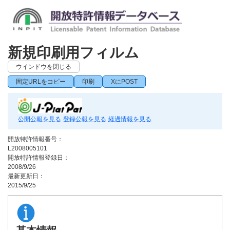
新規印刷用フィルム
ウインドウを閉じる
固定URLをコピー
印刷
XにPOST
公開公報を見る
登録公報を見る
経過情報を見る
開放特許情報番号：
L2008005101
開放特許情報登録日：
2008/9/26
最新更新日：
2015/9/25