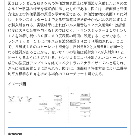
図１はランダムな粗さをもつ評価対象表面上に平面波が入射したときのエ
ネルギー散乱の様子を模式的に示したものである。図２は、表面粗さ評価
方法および評価装置の原理を示す略図である。評価対象物の表面１０に対
し、トランスミッター１１である空気超音波送信子からパルス超音波１２
が斜入射される。実験結果によればパルス超音波１２の入射角θ１は評価
精度に大きな影響を与えるものではなく、トランスミッター１１やセンサ
１３を装着し易い３０度～６０度程度の範囲に設定することができる。ト
ランスミッター１１はパルス超音波発生器１４により駆動される。ここ
で、反射波１５のコヒーレント成分は、反射角θ２と入射角θ１が同一と
なる性質があることから、センサ１３の装着は反射角θ２が入射角θ１と
同一となるように固定される。センサ１３により検出されたコヒーレント
成分の強度はアンプ１６を経てスペクトラムアナライザ１７へと送られ、
さらに演算装置１８に送られる。図３は、表面粗さ評価方法により二乗平
均平方根粗さＲｑを求める場合のフローチャート図である。
イメージ図
実施実績 ：