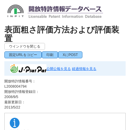
表面粗さ評価方法および評価装
置
ウインドウを閉じる
固定URLをコピー
印刷
XにPOST
公開公報を見る
経過情報を見る
開放特許情報番号：
L2008004794
開放特許情報登録日：
2008/9/5
最新更新日：
2013/5/22