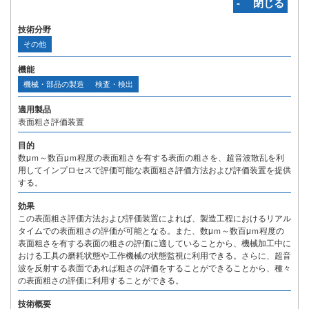
‐ 閉じる
技術分野
その他
機能
機械・部品の製造
検査・検出
適用製品
表面粗さ評価装置
目的
数μｍ～数百μｍ程度の表面粗さを有する表面の粗さを、超音波散乱を利
用してインプロセスで評価可能な表面粗さ評価方法および評価装置を提供
する。
効果
この表面粗さ評価方法および評価装置によれば、製造工程におけるリアル
タイムでの表面粗さの評価が可能となる。また、数μｍ～数百μｍ程度の
表面粗さを有する表面の粗さの評価に適していることから、機械加工中に
おける工具の磨耗状態や工作機械の状態監視に利用できる。さらに、超音
波を反射する表面であれば粗さの評価をすることができることから、種々
の表面粗さの評価に利用することができる。
技術概要