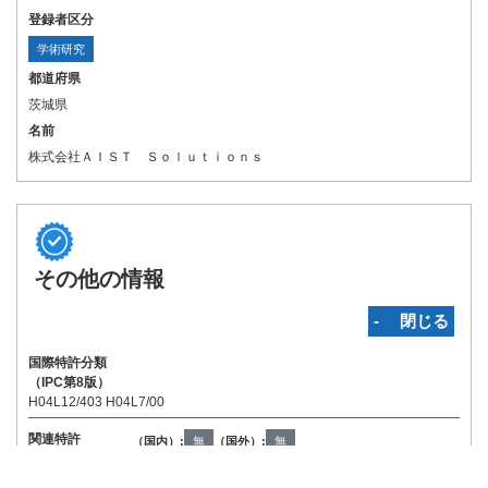
登録者区分
学術研究
都道府県
茨城県
名前
株式会社ＡＩＳＴ Ｓｏｌｕｔｉｏｎｓ
その他の情報
‐ 閉じる
国際特許分類
（IPC第8版）
H04L12/403 H04L7/00
関連特許
（国内）:
無
（国外）:
無