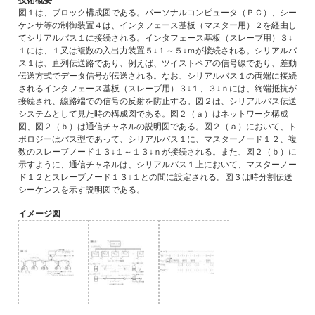
技術概要
図１は、ブロック構成図である。パーソナルコンピュータ（ＰＣ）、シー
ケンサ等の制御装置４は、インタフェース基板（マスター用）２を経由し
てシリアルバス１に接続される。インタフェース基板（スレーブ用）３↓
１には、１又は複数の入出力装置５↓１～５↓ｍが接続される。シリアルバ
ス１は、直列伝送路であり、例えば、ツイストペアの信号線であり、差動
伝送方式でデータ信号が伝送される。なお、シリアルバス１の両端に接続
されるインタフェース基板（スレーブ用）３↓１、３↓ｎには、終端抵抗が
接続され、線路端での信号の反射を防止する。図２は、シリアルバス伝送
システムとして見た時の構成図である。図２（ａ）はネットワーク構成
図、図２（ｂ）は通信チャネルの説明図である。図２（ａ）において、ト
ポロジーはバス型であって、シリアルバス１に、マスターノード１２、複
数のスレーブノード１３↓１～１３↓ｎが接続される。また、図２（ｂ）に
示すように、通信チャネルは、シリアルバス１上において、マスターノー
ド１２とスレーブノード１３↓１との間に設定される。図３は時分割伝送
シーケンスを示す説明図である。
イメージ図