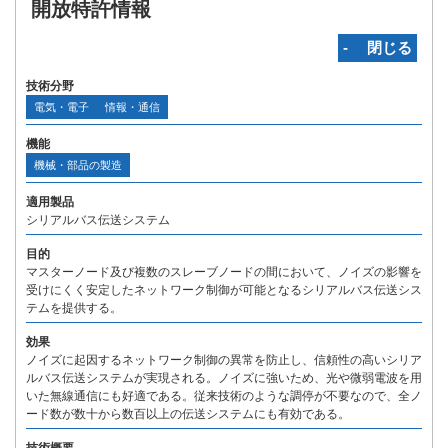
開放特許情報
‐ 閉じる
技術分野
電気・電子
情報・通信
機能
機械・部品の製造
適用製品
シリアルバス伝送システム
目的
マスターノード及び複数のスレーブノードの間において、ノイズの影響を
受けにくく安定したネットワーク制御が可能となるシリアルバス伝送シス
テムを提供する。
効果
ノイズに起因するネットワーク制御の異常を防止し、信頼性の高いシリア
ルバス伝送システムが実現される。ノイズに強いため、光や微弱電波を用
いた無線通信にも好適である。従来技術のような調停が不要なので、全ノ
ード数が数十から数百以上の伝送システムにも有効である。