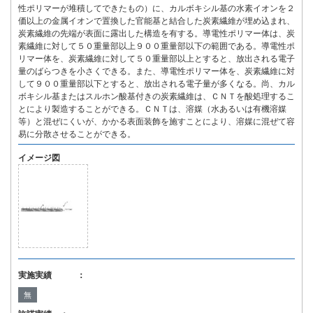
性ポリマーが堆積してできたもの）に、カルボキシル基の水素イオンを２
価以上の金属イオンで置換した官能基と結合した炭素繊維が埋め込まれ、
炭素繊維の先端が表面に露出した構造を有する。導電性ポリマー体は、炭
素繊維に対して５０重量部以上９００重量部以下の範囲である。導電性ポ
リマー体を、炭素繊維に対して５０重量部以上とすると、放出される電子
量のばらつきを小さくできる。また、導電性ポリマー体を、炭素繊維に対
して９００重量部以下とすると、放出される電子量が多くなる。尚、カル
ボキシル基またはスルホン酸基付きの炭素繊維は、ＣＮＴを酸処理するこ
とにより製造することができる。ＣＮＴは、溶媒（水あるいは有機溶媒
等）と混ぜにくいが、かかる表面装飾を施すことにより、溶媒に混ぜて容
易に分散させることができる。
イメージ図
実施実績 ：
無