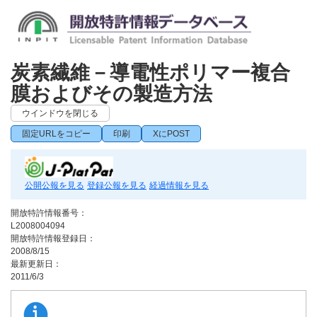
炭素繊維－導電性ポリマー複合
膜およびその製造方法
ウインドウを閉じる
固定URLをコピー
印刷
XにPOST
公開公報を見る
登録公報を見る
経過情報を見る
開放特許情報番号：
L2008004094
開放特許情報登録日：
2008/8/15
最新更新日：
2011/6/3