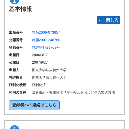
基本情報
‐ 閉じる
出願番号
特願2006-073957
公開番号
特開2007-246780
登録番号
特許第4729708号
出願日
2006/3/17
公開日
2007/9/27
出願人
国立大学法人信州大学
特許権者
国立大学法人信州大学
権利化状況
権利化済
発明の名称
炭素繊維－導電性ポリマー複合膜およびその製造方法
登録者への連絡はこちら