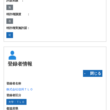
許諾実績 ：
無
特許権譲渡 ：
否
特許権実施許諾：
可
登録者情報
‐ 閉じる
登録者名称
株式会社信州ＴＬＯ
登録者区分
大学・ＴＬＯ
都道府県