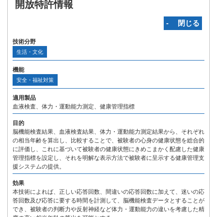
開放特許情報
‐ 閉じる
技術分野
生活・文化
機能
安全・福祉対策
適用製品
血液検査、体力・運動能力測定、健康管理指標
目的
脳機能検査結果、血液検査結果、体力・運動能力測定結果から、それぞれ
の相当年齢を算出し、比較することで、被験者の心身の健康状態を総合的
に評価し、これに基づいて被験者の健康状態にきめこまかく配慮した健康
管理指標を設定し、それを明解な表示方法で被験者に呈示する健康管理支
援システムの提供。
効果
本技術によれば、正しい応答回数、間違いの応答回数に加えて、迷いの応
答回数及び応答に要する時間を計測して、脳機能検査データとすることが
でき、被験者の判断力や反射神経など体力・運動能力の違いを考慮した精