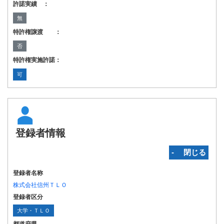
許諾実績 ：
無
特許権譲渡 ：
否
特許権実施許諾：
可
登録者情報
‐ 閉じる
登録者名称
株式会社信州ＴＬＯ
登録者区分
大学・ＴＬＯ