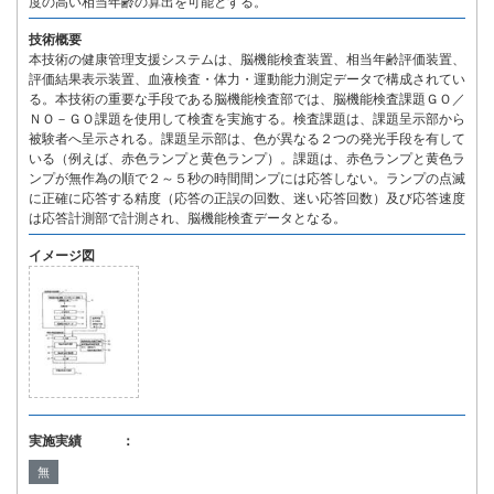
度の高い相当年齢の算出を可能とする。
技術概要
本技術の健康管理支援システムは、脳機能検査装置、相当年齢評価装置、
評価結果表示装置、血液検査・体力・運動能力測定データで構成されてい
る。本技術の重要な手段である脳機能検査部では、脳機能検査課題ＧＯ／
ＮＯ－ＧＯ課題を使用して検査を実施する。検査課題は、課題呈示部から
被験者へ呈示される。課題呈示部は、色が異なる２つの発光手段を有して
いる（例えば、赤色ランプと黄色ランプ）。課題は、赤色ランプと黄色ラ
ンプが無作為の順で２～５秒の時間間ンプには応答しない。ランプの点滅
に正確に応答する精度（応答の正誤の回数、迷い応答回数）及び応答速度
は応答計測部で計測され、脳機能検査データとなる。
イメージ図
実施実績 ：
無