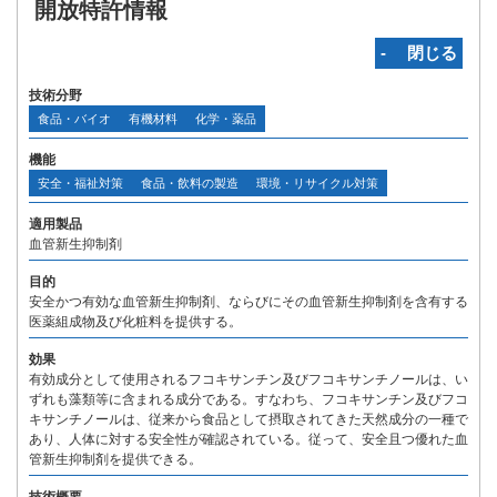
開放特許情報
‐ 閉じる
技術分野
食品・バイオ
有機材料
化学・薬品
機能
安全・福祉対策
食品・飲料の製造
環境・リサイクル対策
適用製品
血管新生抑制剤
目的
安全かつ有効な血管新生抑制剤、ならびにその血管新生抑制剤を含有する
医薬組成物及び化粧料を提供する。
効果
有効成分として使用されるフコキサンチン及びフコキサンチノールは、い
ずれも藻類等に含まれる成分である。すなわち、フコキサンチン及びフコ
キサンチノールは、従来から食品として摂取されてきた天然成分の一種で
あり、人体に対する安全性が確認されている。従って、安全且つ優れた血
管新生抑制剤を提供できる。