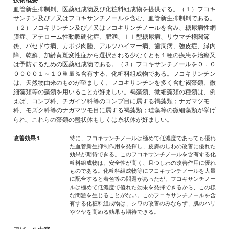
技術概要
血管新生抑制剤、医薬組成物及び化粧料組成物を提供する。（１）フコキ
サンチン及び／又はフコキサンチノールを含む、血管新生抑制剤である。
（２）フコキサンチン及び／又はフコキサンチノールを含み、糖尿病性網
膜症、アテローム性動脈硬化症、肥満、ＩＩ型糖尿病、リウマチ様関節
炎、バセドウ病、カポジ肉腫、アルツハイマー病、歯周病、強皮症、緑内
障、乾癬、加齢黄斑変性症から選択される少なくとも１種の疾患を治療又
は予防するための医薬組成物である。（３）フコキサンチノールを０．０
００００１～１０重量％含有する、化粧料組成物である。フコキサンチン
は、天然物由来のものが望ましく、フコキサンチンを多く含む褐藻類、微
細藻類等の藻類を用いることが好ましい。褐藻類、微細藻類の種類は、例
えば、コンブ科、チガイソ科等のコンブ目に属する褐藻類；ナガマツモ
科、モズク科等のナガマツモ目に属する褐藻類；珪藻等の微細藻類が挙げ
られ、これらの藻類の盤状体もしくは糸状体が好ましい。
改善効果１
特に、フコキサンチノールは極めて低濃度であっても優れ
た血管新生抑制作用を発揮し、皮膚のしわの改善に優れた
効果が期待できる。このフコキサンチノールを含有する化
粧料組成物は、安全性が高く、且つしわの改善作用に優れ
ものである。化粧料組成物等にフコキサンチノールを大量
に配合すると着色等の問題があったが、フコキサンチノー
ルは極めて低濃度で優れた効果を発揮できるから、この様
な問題を生じることがない。このフコキサンチノールを含
有する化粧料組成物は、シワの改善のみならず、肌のハリ
やツヤを高める効果も期待できる。