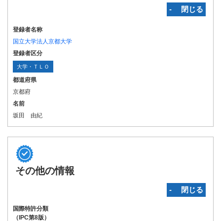
‐ 閉じる
登録者名称
国立大学法人京都大学
登録者区分
大学・ＴＬＯ
都道府県
京都府
名前
坂田 由紀
その他の情報
‐ 閉じる
国際特許分類
（IPC第8版）