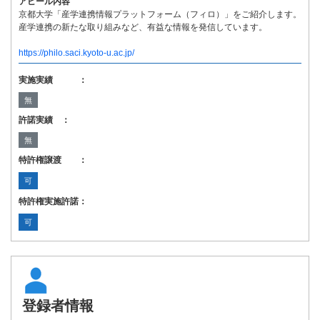
アピール内容
京都大学「産学連携情報プラットフォーム（フィロ）」をご紹介します。
産学連携の新たな取り組みなど、有益な情報を発信しています。
https://philo.saci.kyoto-u.ac.jp/
実施実績 ：
無
許諾実績 ：
無
特許権譲渡 ：
可
特許権実施許諾：
可
登録者情報