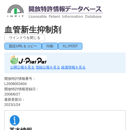
血管新生抑制剤
ウインドウを閉じる
固定URLをコピー
印刷
XにPOST
公開公報を見る
登録公報を見る
経過情報を見る
開放特許情報番号：
L2008003404
開放特許情報登録日：
2008/6/27
最新更新日：
2023/1/24