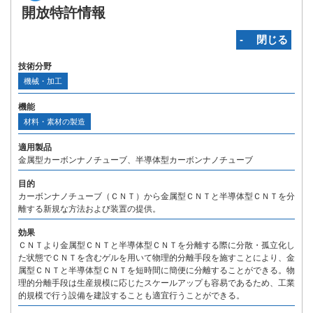
開放特許情報
‐ 閉じる
技術分野
機械・加工
機能
材料・素材の製造
適用製品
金属型カーボンナノチューブ、半導体型カーボンナノチューブ
目的
カーボンナノチューブ（ＣＮＴ）から金属型ＣＮＴと半導体型ＣＮＴを分
離する新規な方法および装置の提供。
効果
ＣＮＴより金属型ＣＮＴと半導体型ＣＮＴを分離する際に分散・孤立化し
た状態でＣＮＴを含むゲルを用いて物理的分離手段を施すことにより、金
属型ＣＮＴと半導体型ＣＮＴを短時間に簡便に分離することができる。物
理的分離手段は生産規模に応じたスケールアップも容易であるため、工業
的規模で行う設備を建設することも適宜行うことができる。