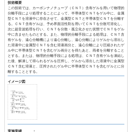
技術概要
この技術では、カーボンナノチューブ（ＣＮＴ）含有ゲルを用いて物理的
分離手段により処理することによって、半導体型ＣＮＴをゲル中に、金属
型ＣＮＴを溶液中に存在させて、金属型ＣＮＴと半導体型ＣＮＴを分離す
る。ＣＮＴ含有ゲルは、予め界面活性剤を用いてＣＮＴを分散可溶化し、
次に超音波処理を行い、ＣＮＴを分散・孤立化させた状態でＣＮＴをゲル
中に含ませたものとする。また、物理的分離手段による処理は、ＣＮＴ含
有ゲルを、遠心分離機により遠心分離し、遠心分離によりゲルから溶出し
た溶液中に金属型ＣＮＴを含む溶液画分と、遠心分離により圧縮されたゲ
ル中に半導体型ＣＮＴを含むゲル画分とを得たあと、両者を分離すること
とする。または、物理的分離手段による処理は、ＣＮＴ含有ゲルを凍結し
た後、解凍して得られるゲルを圧搾し、ゲルから溶出した溶液中に金属型
ＣＮＴ含む溶液と、圧搾されたゲル中に半導体型ＣＮＴを含むゲルとに分
離することとする。
イメージ図
実施実績 ：