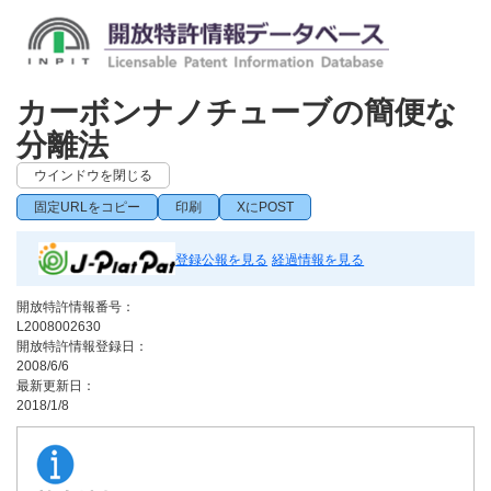
カーボンナノチューブの簡便な
分離法
ウインドウを閉じる
固定URLをコピー
印刷
XにPOST
登録公報を見る
経過情報を見る
開放特許情報番号：
L2008002630
開放特許情報登録日：
2008/6/6
最新更新日：
2018/1/8