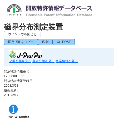
磁界分布測定装置
ウインドウを閉じる
固定URLをコピー
印刷
XにPOST
公開公報を見る
登録公報を見る
経過情報を見る
開放特許情報番号：
L2008001563
開放特許情報登録日：
2008/3/28
最新更新日：
2012/2/17