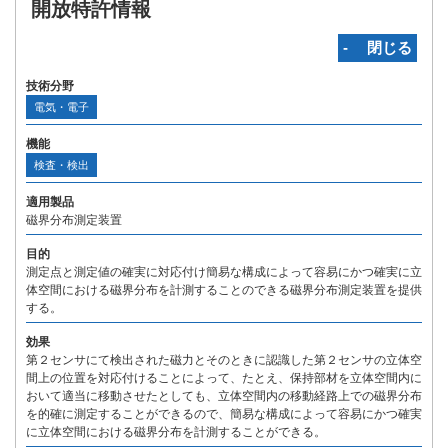
開放特許情報
‐ 閉じる
技術分野
電気・電子
機能
検査・検出
適用製品
磁界分布測定装置
目的
測定点と測定値の確実に対応付け簡易な構成によって容易にかつ確実に立
体空間における磁界分布を計測することのできる磁界分布測定装置を提供
する。
効果
第２センサにて検出された磁力とそのときに認識した第２センサの立体空
間上の位置を対応付けることによって、たとえ、保持部材を立体空間内に
おいて適当に移動させたとしても、立体空間内の移動経路上での磁界分布
を的確に測定することができるので、簡易な構成によって容易にかつ確実
に立体空間における磁界分布を計測することができる。