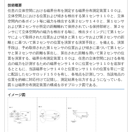
技術概要
任意の立体空間における磁界分布を測定する磁界分布測定装置１００は、
立体空間上における位置および傾きを検出する第１センサ１１０と、立体
空間内の各ポイント毎に磁力を検出する第２センサ１４０と、第１センサ
および第２センサが所定の距離離れて保持されている保持部材と、第２セ
ンサにて立体空間内の磁力を検出する毎に、検出タイミングにて第１セン
サによって取得された位置および傾きと第１センサおよび第２センサの距
離とに基づいて第２センサの位置を演算する演算手段と、を備える。演算
手段は、予め取得された第１センサの位置および傾きに基づいて第１セン
サと第２センサの距離を算出し、算出された距離を用いて第２センサの位
置を演算する。磁界分布測定装置１００は、任意の立体空間における各地
点の磁力を計測するための磁界センサ１４０に位置センサ１１０を追加す
るとともに、当該磁界センサ１４０と位置センサ１１０の位置を常に一定
に配設したセンサロッド１５０を有し、各地点を計測しつつ、当該地点の
位置を的確に対応付けて記憶し、測定結果を出力するようになっている。
図１は磁界分布測定装置の構成を示すブロック図である。
イメージ図