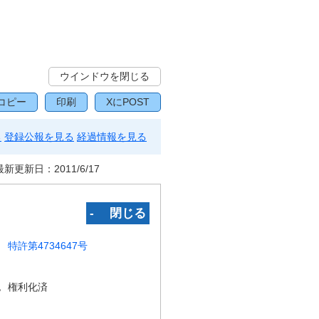
ウインドウを閉じる
コピー
印刷
XにPOST
る
登録公報を見る
経過情報を見る
最新更新日：
2011/6/17
‐ 閉じる
特許第4734647号
況
権利化済