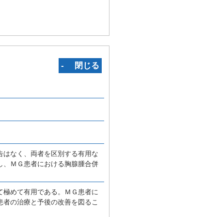
‐ 閉じる
告はなく、両者を区別する有用な
し、ＭＧ患者における胸腺腫合併
て極めて有用である。ＭＧ患者に
患者の治療と予後の改善を図るこ