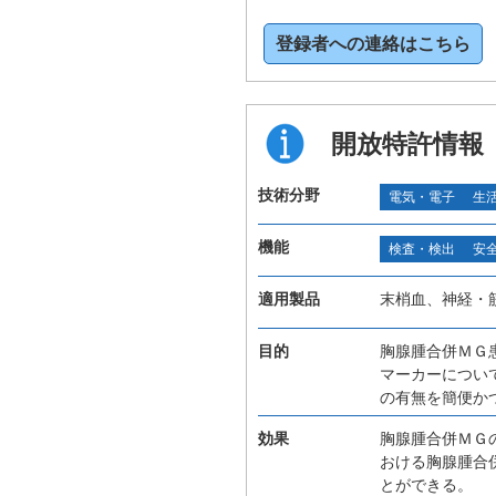
登録者への連絡はこちら
開放特許情報
技術分野
電気・電子
生
機能
検査・検出
安
適用製品
末梢血、神経・
目的
胸腺腫合併ＭＧ
マーカーについ
の有無を簡便か
効果
胸腺腫合併ＭＧ
おける胸腺腫合
とができる。