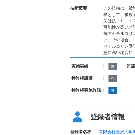
技術概要
この技術は、被
標として、被験
又は抗ＩＬ－１
可能性が高いと
抗アセチルコリ
い。その場合、
セチルコリン受
意に高い場合に
実施実績 ：
許
無
特許権譲渡 ：
否
特許権実施許諾：
可
登録者情報
登録者名称
有限会社金沢大学