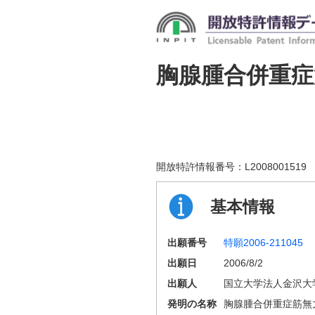
胸腺腫合併重症
開放特許情報番号：
L2008001519
基本情報
出願番号
特願2006-211045
出願日
2006/8/2
出願人
国立大学法人金沢大
発明の名称
胸腺腫合併重症筋無