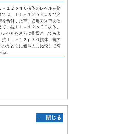
Ｌ－１２ｐ４０抗体のレベルを指
査では、ＩＬ－１２ｐ４０及び／
腫を合併した重症筋無力症である
えて、抗ＩＬ－１２ｐ７０抗体、
のレベルをさらに指標としてもよ
、抗ＩＬ－１２ｐ７０抗体、抗ア
ベルがともに健常人に比較して有
きる。
‐ 閉じる