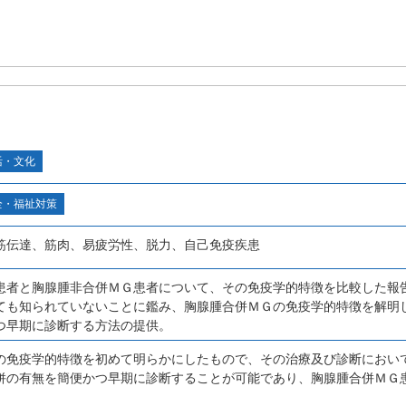
活・文化
全・福祉対策
筋伝達、筋肉、易疲労性、脱力、自己免疫疾患
患者と胸腺腫非合併ＭＧ患者について、その免疫学的特徴を比較した報
ても知られていないことに鑑み、胸腺腫合併ＭＧの免疫学的特徴を解明
つ早期に診断する方法の提供。
の免疫学的特徴を初めて明らかにしたもので、その治療及び診断におい
併の有無を簡便かつ早期に診断することが可能であり、胸腺腫合併ＭＧ