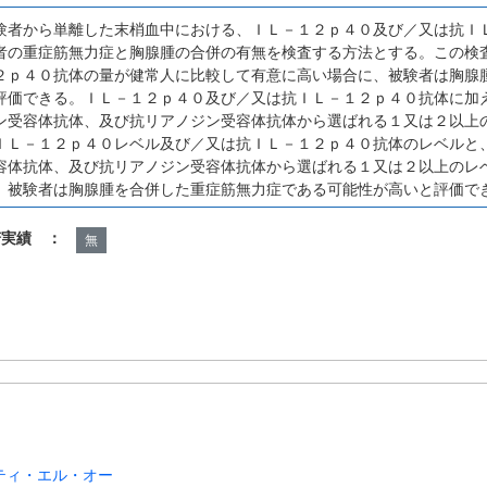
験者から単離した末梢血中における、ＩＬ－１２ｐ４０及び／又は抗Ｉ
者の重症筋無力症と胸腺腫の合併の有無を検査する方法とする。この検
２ｐ４０抗体の量が健常人に比較して有意に高い場合に、被験者は胸腺
評価できる。ＩＬ－１２ｐ４０及び／又は抗ＩＬ－１２ｐ４０抗体に加
ン受容体抗体、及び抗リアノジン受容体抗体から選ばれる１又は２以上
ＩＬ－１２ｐ４０レベル及び／又は抗ＩＬ－１２ｐ４０抗体のレベルと
容体抗体、及び抗リアノジン受容体抗体から選ばれる１又は２以上のレ
、被験者は胸腺腫を合併した重症筋無力症である可能性が高いと評価で
諾実績 ：
無
ティ・エル・オー