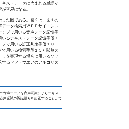
テキストデータに含まれる単語が
索が容易になる。
示した図である。図２は、図１の
声データ検索用ＷＥＢサイトシス
テップで用いる音声データ記憶手
用いるテキストデータ記憶手段７
ップで用いる訂正判定手段１０
プで用いる検索手段１３と閲覧ス
ーラを実現する場合に用いるソフ
現するソフトウエアのアルゴリズ
の音声データを音声認識によりテキスト
音声認識の認識誤りを訂正することがで