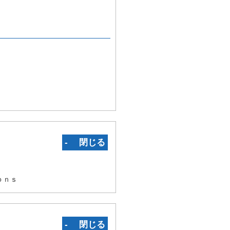
‐ 閉じる
ｏｎｓ
‐ 閉じる