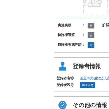
実施実績 ：
許
無
特許権譲渡 ：
否
特許権実施許諾：
可
登録者情報
登録者名称
国立研究開発法人
登録者区分
学術研究
その他の情報