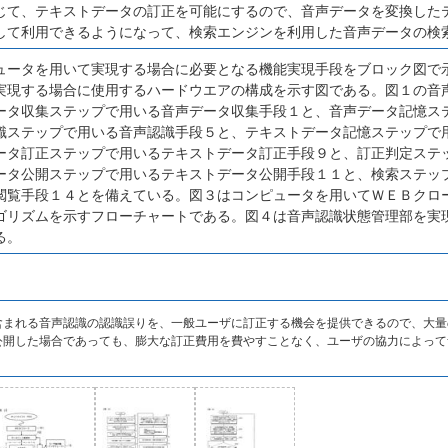
じて、テキストデータの訂正を可能にするので、音声データを変換した
して利用できるようになって、検索エンジンを利用した音声データの検
ュータを用いて実現する場合に必要となる機能実現手段をブロック図で
実現する場合に使用するハードウエアの構成を示す図である。図１の音
ータ収集ステップで用いる音声データ収集手段１と、音声データ記憶ス
識ステップで用いる音声認識手段５と、テキストデータ記憶ステップで
ータ訂正ステップで用いるテキストデータ訂正手段９と、訂正判定ステ
ータ公開ステップで用いるテキストデータ公開手段１１と、検索ステッ
閲覧手段１４とを備えている。図３はコンピュータを用いてＷＥＢクロ
ゴリズムを示すフローチャートである。図４は音声認識状態管理部を実
る。
含まれる音声認識の認識誤りを、一般ユーザに訂正する機会を提供できるので、大量
公開した場合であっても、膨大な訂正費用を費やすことなく、ユーザの協力によって