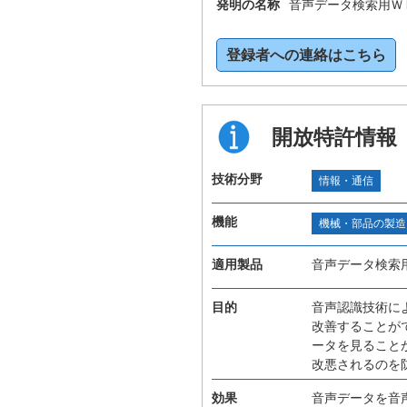
発明の名称
音声データ検索用Ｗ
登録者への連絡はこちら
開放特許情報
技術分野
情報・通信
機能
機械・部品の製造
適用製品
音声データ検索
目的
音声認識技術に
改善することが
ータを見ること
改悪されるのを
効果
音声データを音