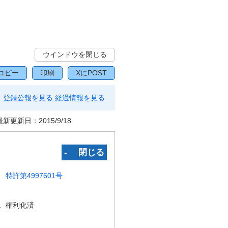
ウインドウを閉じる
コピー
印刷
XにPOST
る
登録公報を見る
経過情報を見る
最新更新日：
2015/9/18
‐ 閉じる
特許第4997601号
況
権利化済