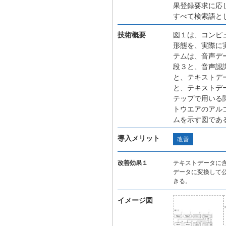
果登録要求に応
すべて検索語と
技術概要
図１は、コンピ
形態を、実際に
テムは、音声デ
段３と、音声認
と、テキストデ
と、テキストデ
テップで用いる
トウエアのアル
ムを示す図であ
導入メリット
改善
改善効果１
テキストデータに
データに変換して
きる。
イメージ図