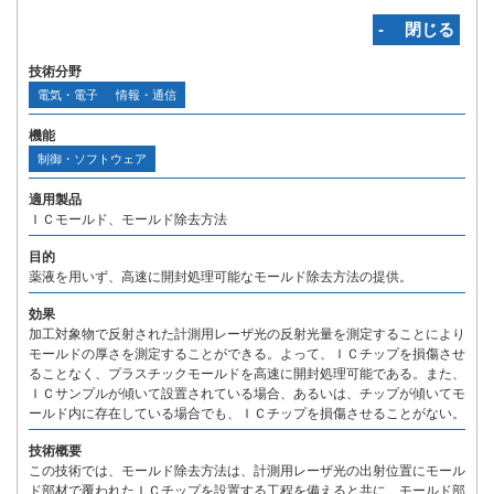
‐ 閉じる
技術分野
電気・電子
情報・通信
機能
制御・ソフトウェア
適用製品
ＩＣモールド、モールド除去方法
目的
薬液を用いず、高速に開封処理可能なモールド除去方法の提供。
効果
加工対象物で反射された計測用レーザ光の反射光量を測定することにより
モールドの厚さを測定することができる。よって、ＩＣチップを損傷させ
ることなく、プラスチックモールドを高速に開封処理可能である。また、
ＩＣサンプルが傾いて設置されている場合、あるいは、チップが傾いてモ
ールド内に存在している場合でも、ＩＣチップを損傷させることがない。
技術概要
この技術では、モールド除去方法は、計測用レーザ光の出射位置にモール
ド部材で覆われたＩＣチップを設置する工程を備えると共に、モールド部