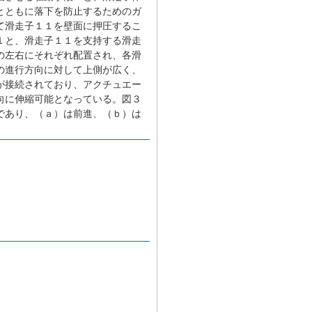
とともに落下を防止するためのガ
て滑走子１１を壁面に押圧するこ
１と、滑走子１１を支持する滑走
の左右にそれぞれ配置され、各滑
の進行方向に対して上側が広く、
が接続されており、アクチュエー
向に伸縮可能となっている。図３
であり、（ａ）は前進、（ｂ）は