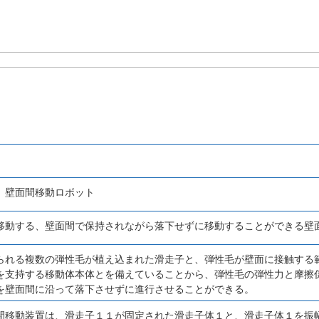
、壁面間移動ロボット
移動する、壁面間で保持されながら落下せずに移動することができる壁
られる複数の弾性毛が植え込まれた滑走子と、弾性毛が壁面に接触する
を支持する移動体本体とを備えていることから、弾性毛の弾性力と摩擦
を壁面間に沿って落下させずに進行させることができる。
間移動装置は、滑走子１１が固定された滑走子体１と、滑走子体１を振