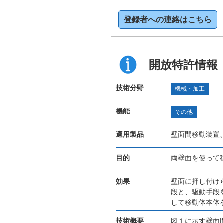
登録者への連絡はこちら
開放特許情報
技術分野
機械・加工
機能
その他
適用製品
壁面間移動装置
目的
両壁面を使って
効果
壁面に押し付け
段と、駆動手段
して移動体本体
技術概要
図１に示す壁面