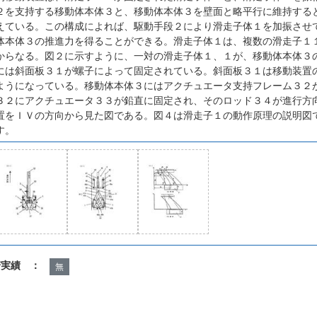
２を支持する移動体本体３と、移動体本体３を壁面と略平行に維持する
えている。この構成によれば、駆動手段２により滑走子体１を加振させ
体本体３の推進力を得ることができる。滑走子体１は、複数の滑走子１
からなる。図２に示すように、一対の滑走子体１、１が、移動体本体３
には斜面板３１が螺子によって固定されている。斜面板３１は移動装置
ようになっている。移動体本体３にはアクチュエータ支持フレーム３２
３２にアクチュエータ３３が鉛直に固定され、そのロッド３４が進行方
置をＩＶの方向から見た図である。図４は滑走子１の動作原理の説明図
す。
諾実績 ：
無