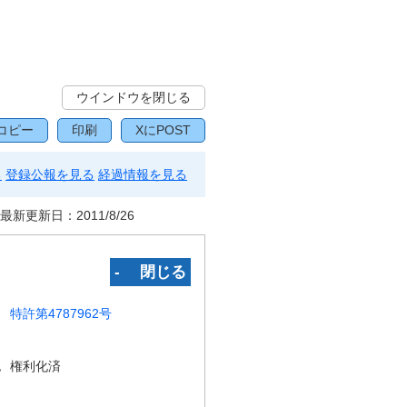
ウインドウを閉じる
コピー
印刷
XにPOST
る
登録公報を見る
経過情報を見る
最新更新日：
2011/8/26
‐ 閉じる
特許第4787962号
況
権利化済