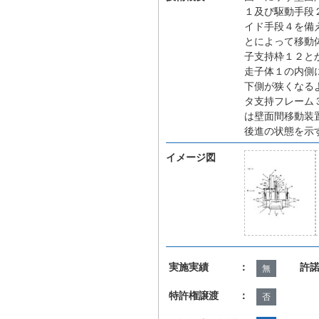
１及び駆動手段
イド手段４を備
とによって移動
子支持枠１２と
走子体１の内側
下側が狭くなる
タ支持フレーム
は壁面間移動装
後進の状態を示
イメージ図
実施実績 ：
許
無
特許権譲渡 ：
否