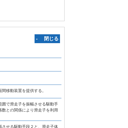
‐ 閉じる
面間移動装置を提供する。
範囲で滑走子を振幅させる駆動手
係数との関係により滑走子を利用
幅させる駆動手段２と、滑走子体