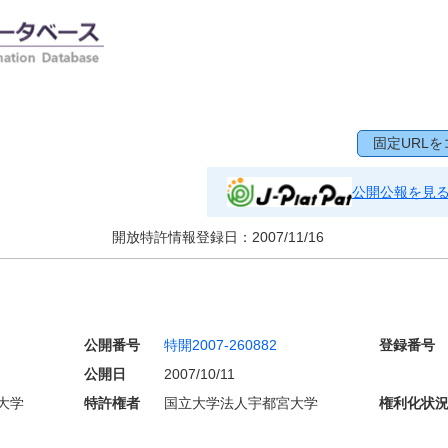
固定URLを
公開公報を見
開放特許情報登録日：
2007/11/16
公開番号
特開2007-260882
登録番号
公開日
2007/10/11
大学
特許権者
国立大学法人宇都宮大学
権利化状