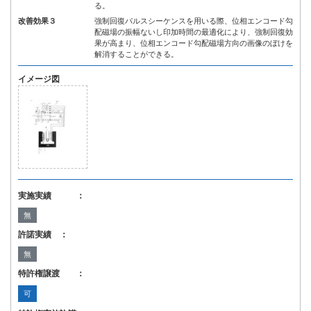
る。
改善効果３
強制回復パルスシーケンスを用いる際、位相エンコード勾
配磁場の振幅ないし印加時間の最適化により、強制回復効
果が高まり、位相エンコード勾配磁場方向の画像のぼけを
解消することができる。
イメージ図
実施実績 ：
無
許諾実績 ：
無
特許権譲渡 ：
可