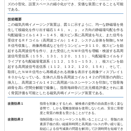
ズの小型化、設置スペースの縮小化ができ、安価な装置にすることも可能
である。
技術概要
この磁気共鳴イメージング装置は、図１に示すように、均一な静磁場を発
生して核磁化を作り出す磁石１４１、ｘ、ｙ、ｚ方向の静磁場勾配を作る
勾配磁場コイル１４３～１４５、核スピン系に高周波を与え、また信号を
受信するＲＦコイル（高周波コイル）１４２、システム全体を制御しＮＭ
Ｒ信号収集し、画像再構成などを行うコンピュータ１１０、核スピンを励
起する高周波信号を作り、また受信したＮＭＲ信号を増幅・検波する高周
波信号受信系（１５５、１３１、１２０、１１１）、勾配磁場コイルをド
ライブする勾配磁場電源系（１１２、１５１～１５３、）、核スピンを励
起する高周波信号送信系（１１２、１３２、１２０、１５４）、そして、
取得したＮＭＲ信号から再構成される画像を表示する画像ディスプレイ１
８０からなっている。生体の人指を高周波コイル１４２の円筒形の内部に
挿入し、高周波コイル１４２に高周波パルスシーケンスを印加して指骨海
綿骨を高い空間分解能で撮像し、指骨海綿骨の三次元構造評価とそれに基
く骨質評価を可能としたる磁気共鳴イメージング装置である。
改善効果１
指骨を対象とするため、被検者の姿勢の自由度が高く楽な
姿勢で、しかも電離放射線を使用しないため、安全に骨密
度と骨質の検査を受けることができる。
改善効果２
強制回復パルスシーケンスを用いることにより、骨髄の水
素原子核の長い縦緩和時間と高周波パルスの早い繰り返し
励起による信号減衰の問題を解消して計測時間を短縮でき