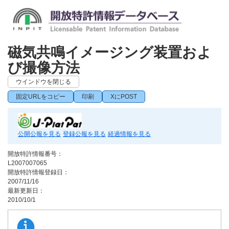
磁気共鳴イメージング装置およ
び撮像方法
ウインドウを閉じる
固定URLをコピー
印刷
XにPOST
公開公報を見る
登録公報を見る
経過情報を見る
開放特許情報番号：
L2007007065
開放特許情報登録日：
2007/11/16
最新更新日：
2010/10/1