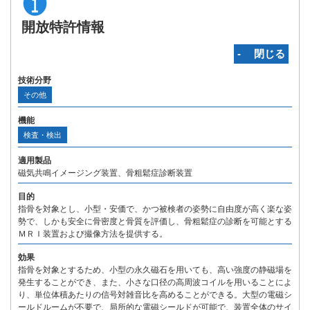
開放特許情報
‐ 閉じる
技術分野
その他
機能
検査・検出
適用製品
磁気共鳴イメージング装置、骨粗鬆症診断装置
目的
指骨を対象とし、小型・安価で、かつ被検者の姿勢に自由度が高く楽な姿
勢で、しかも安全に骨密度と骨質を評価し、骨粗鬆症の診断を可能とする
ＭＲＩ装置および撮像方法を提供する。
効果
指骨を対象とするため、小型の永久磁石を用いても、高い強度の静磁場を
発生することができ、また、小さな口径の高周波コイルを用いることによ
り、単位体積あたりの信号対雑音比を高めることができる。大型の電磁シ
ールドルームが不要で、局所的な電磁シールドが可能で、装置全体のサイ