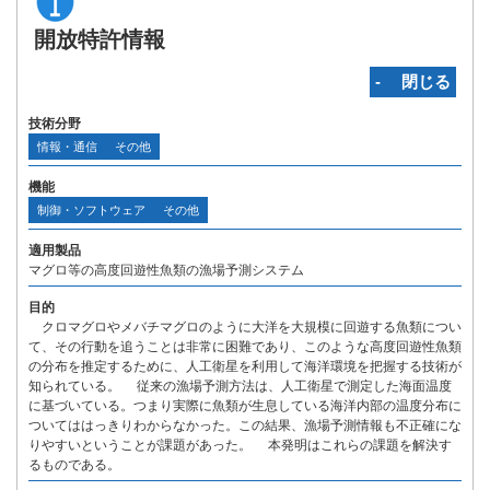
開放特許情報
‐ 閉じる
技術分野
情報・通信
その他
機能
制御・ソフトウェア
その他
適用製品
マグロ等の高度回遊性魚類の漁場予測システム
目的
クロマグロやメバチマグロのように大洋を大規模に回遊する魚類につい
て、その行動を追うことは非常に困難であり、このような高度回遊性魚類
の分布を推定するために、人工衛星を利用して海洋環境を把握する技術が
知られている。 従来の漁場予測方法は、人工衛星で測定した海面温度
に基づいている。つまり実際に魚類が生息している海洋内部の温度分布に
ついてははっきりわからなかった。この結果、漁場予測情報も不正確にな
りやすいということが課題があった。 本発明はこれらの課題を解決す
るものである。