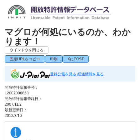
マグロが何処にいるのか、わか
ります！
ウインドウを閉じる
固定URLをコピー
印刷
XにPOST
登録公報を見る
経過情報を見る
開放特許情報番号：
L2007006858
開放特許情報登録日：
2007/11/2
最新更新日：
2012/3/16