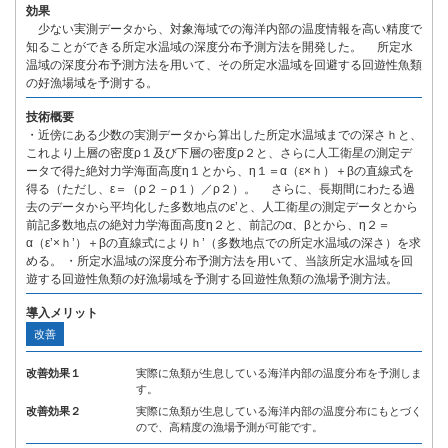
効果
少ない実測データから、対象海域での海洋内部の温度情報を高い精度で
知ることができる所定水温域の深度分布予測方法を開発した。 所定水
温域の深度分布予測方法を用いて、その所定水温域を回避する回遊性魚類
の好漁場域を予測する。
技術概要
・近傍にある少数の実測データから算出した所定水温域までの深さｈと、
これより上層の密度ρ１及び下層の密度ρ２と、さらに人工衛星の測定デ
ータで得た絶対力学海面高度η１とから、η１＝α（ε×ｈ）＋βの直線式を
得る（ただし、ε＝（ρ２－ρ１）／ρ２）。 さらに、長期間にわたる過
去のデータから平均化した多数地点のε’と、人工衛星の測定データとから
前記多数地点の絶対力学海面高度η２と、前記のα、βとから、η２＝
α（ε’×ｈ’）＋βの直線式によりｈ’（多数地点での所定水温域の深さ）を求
める。 ・所定水温域の深度分布予測方法を用いて、当該所定水温域を回
遊する回遊性魚類の好漁場域を予測する回遊性魚類の漁場予測方法。
導入メリット
改善
改善効果１
実際に魚類が生息している海洋内部の温度分布を予測しま
す。
改善効果２
実際に魚類が生息している海洋内部の温度分布にもとづく
ので、高精度の漁場予測が可能です。