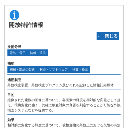
開放特許情報
‐ 閉じる
技術分野
電気・電子
情報・通信
機能
機械・部品の製造
制御・ソフトウェア
検査・検出
適用製品
外観検査装置、外観検査プログラム及びそれを記録した情報記録媒体
目的
撮像された複数の画像に基づいて、各画素の輝度を相対的な変化として捉
え、環境変化に強く、的確に検査対象の良否を判定することが可能な外観
検査システムなどを提供する。
効果
相対的に変化する輝度に基づいて、被検査物の外観上における欠陥の有無