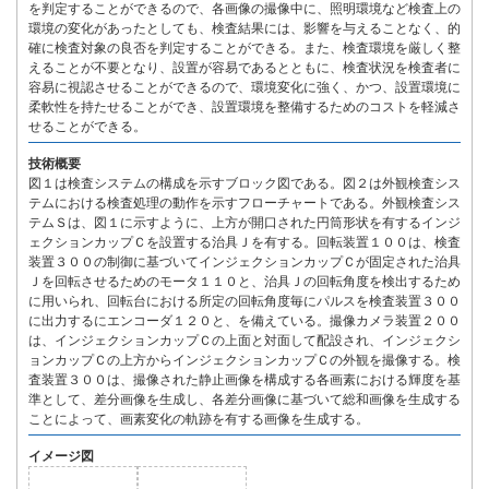
を判定することができるので、各画像の撮像中に、照明環境など検査上の
環境の変化があったとしても、検査結果には、影響を与えることなく、的
確に検査対象の良否を判定することができる。また、検査環境を厳しく整
えることが不要となり、設置が容易であるとともに、検査状況を検査者に
容易に視認させることができるので、環境変化に強く、かつ、設置環境に
柔軟性を持たせることができ、設置環境を整備するためのコストを軽減さ
せることができる。
技術概要
図１は検査システムの構成を示すブロック図である。図２は外観検査シス
テムにおける検査処理の動作を示すフローチャートである。外観検査シス
テムＳは、図１に示すように、上方が開口された円筒形状を有するインジ
ェクションカップＣを設置する治具Ｊを有する。回転装置１００は、検査
装置３００の制御に基づいてインジェクションカップＣが固定された治具
Ｊを回転させるためのモータ１１０と、治具Ｊの回転角度を検出するため
に用いられ、回転台における所定の回転角度毎にパルスを検査装置３００
に出力するにエンコーダ１２０と、を備えている。撮像カメラ装置２００
は、インジェクションカップＣの上面と対面して配設され、インジェクシ
ョンカップＣの上方からインジェクションカップＣの外観を撮像する。検
査装置３００は、撮像された静止画像を構成する各画素における輝度を基
準として、差分画像を生成し、各差分画像に基づいて総和画像を生成する
ことによって、画素変化の軌跡を有する画像を生成する。
イメージ図