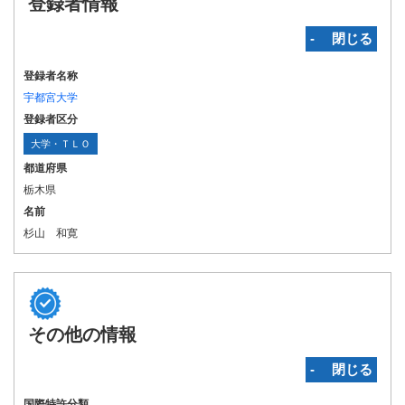
登録者情報
‐ 閉じる
登録者名称
宇都宮大学
登録者区分
大学・ＴＬＯ
都道府県
栃木県
名前
杉山 和寛
その他の情報
‐ 閉じる
国際特許分類