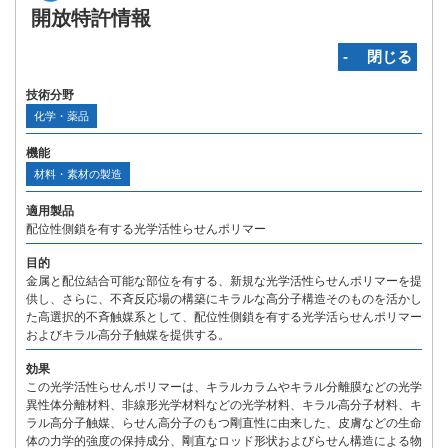
開放特許情報
‐ 閉じる
技術分野
化学・薬品
機能
材料・素材の製造
適用製品
配位性側鎖を有する光学活性らせんポリマー
目的
金属と配位結合可能な部位を有する、新規な光学活性らせんポリマーを提
供し、さらに、不斉反応場の構築にキラルな高分子構造そのものを活かし
た高選択的不斉触媒系として、配位性側鎖を有する光学活らせんポリマー
およびキラル高分子触媒を提供する。
効果
この光学活性らせんポリマーは、キラルカラムやキラル分離膜などの光学
異性体分離材料、非線形光学材料などの光学材料、キラル高分子材料、キ
ラル高分子触媒、らせん高分子のもつ剛直性に由来した、皮膚などの生命
体の力学的強度の保持成分、剛直なロッド形状およびらせん構造による物