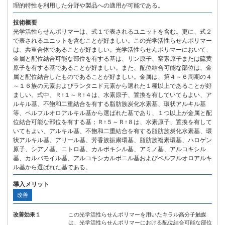
理的特性を利用した分野や製品への適用が可能である。
技術概要
光学活性らせんポリマーは、式１で表されるユニットを含む。更に、式２
で表されるユニットを含むことが好ましい。この光学活性らせんポリマー
は、共重合体であることが好ましい。光学活性らせんポリマーにおいて、
金属と配位結合可能な部位を有する基は、リン原子、窒素原子または硫黄
原子を有する基であることが好ましい。また、配位結合可能な部位は、金
属と配位結合したものであることが好ましい。金属は、第４～６周期の４
～１６族の元素およびランタニド元素から選れた１種以上であることが好
ましい。式中、Ｒ↑１～Ｒ↑４は、水素原子、置換を有していてもよい、ア
ルキル基、不飽和二重結合を有する脂肪族炭化水素基、環状アルキル基
等、ペルフルオロアルキル基から選ばれた基であり、１つ以上が金属と配
位結合可能な部位を有する基；Ｒ↑５～Ｒ↑８は、水素原子、置換を有して
いてもよい、アルキル基、不飽和二重結合を有する脂肪族炭化水素基、環
状アルキル基、アリール基、芳香族振粛環基、脂肪族複素環基、ハロゲン
原子、シアノ基、ニトロ基、カルボキシル基、アミノ基、アルコキシル
基、カルバモイル基、アルコキシカルボニル基およびペルフルオロアルキ
ル基から選ぱれた基である。
導入メリット
改善
改善効果１
この光学活性らせんポリマーを用いたキラル高分子触媒
は、光学活性らせんポリマーにおける配位結合可能な部位