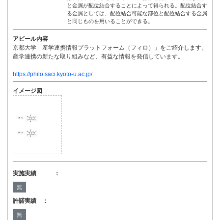
と金属が配位結合することによって得られる。配位結合す
る金属としては、配位結合可能な部位と配位結合する金属
と同じものを用いることができる。
アピール内容
京都大学「産学連携情報プラットフォーム（フィロ）」をご紹介します。
産学連携の新たな取り組みなど、有益な情報を発信しています。
https://philo.saci.kyoto-u.ac.jp/
イメージ図
実施実績 ：
無
許諾実績 ：
無