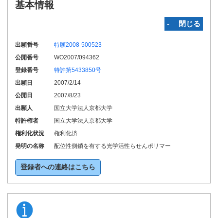
基本情報
‐ 閉じる
出願番号
特願2008-500523
公開番号
WO2007/094362
登録番号
特許第5433850号
出願日
2007/2/14
公開日
2007/8/23
出願人
国立大学法人京都大学
特許権者
国立大学法人京都大学
権利化状況
権利化済
発明の名称
配位性側鎖を有する光学活性らせんポリマー
登録者への連絡はこちら