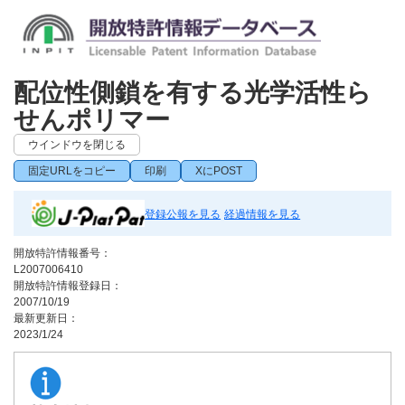
配位性側鎖を有する光学活性ら
せんポリマー
ウインドウを閉じる
固定URLをコピー
印刷
XにPOST
登録公報を見る
経過情報を見る
開放特許情報番号：
L2007006410
開放特許情報登録日：
2007/10/19
最新更新日：
2023/1/24