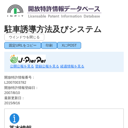
駐車誘導方法及びシステム
ウインドウを閉じる
固定URLをコピー
印刷
XにPOST
公開公報を見る
登録公報を見る
経過情報を見る
開放特許情報番号：
L2007003782
開放特許情報登録日：
2007/8/10
最新更新日：
2015/9/16