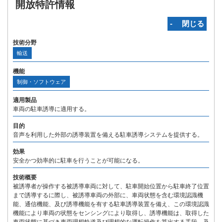
開放特許情報
‐ 閉じる
技術分野
輸送
機能
制御・ソフトウェア
適用製品
車両の駐車誘導に適用する。
目的
音声を利用した外部の誘導装置を備える駐車誘導システムを提供する。
効果
安全かつ効率的に駐車を行うことが可能になる。
技術概要
被誘導者が操作する被誘導車両に対して、駐車開始位置から駐車終了位置
まで誘導するに際し、被誘導車両の外部に、車両状態を含む環境認識機
能、通信機能、及び誘導機能を有する駐車誘導装置を備え、この環境認識
機能により車両の状態をセンシングにより取得し、誘導機能は、取得した