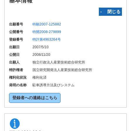
基本情報
‐ 閉じる
出願番号
特願2007-125882
公開番号
特開2008-279899
登録番号
特許第4963264号
出願日
2007/5/10
公開日
2008/11/20
出願人
独立行政法人産業技術総合研究所
特許権者
国立研究開発法人産業技術総合研究所
権利化状況
権利化済
発明の名称
駐車誘導方法及びシステム
登録者への連絡はこちら