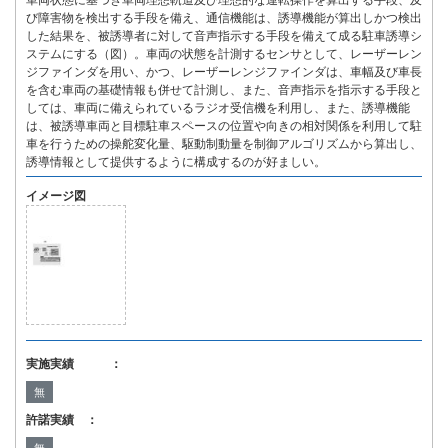
車両状態に基づき車両理想軌道及び理想的な運転操作を算出する手段、及
び障害物を検出する手段を備え、通信機能は、誘導機能が算出しかつ検出
した結果を、被誘導者に対して音声指示する手段を備えて成る駐車誘導シ
ステムにする（図）。車両の状態を計測するセンサとして、レーザーレン
ジファインダを用い、かつ、レーザーレンジファインダは、車幅及び車長
を含む車両の基礎情報も併せて計測し、また、音声指示を指示する手段と
しては、車両に備えられているラジオ受信機を利用し、また、誘導機能
は、被誘導車両と目標駐車スペースの位置や向きの相対関係を利用して駐
車を行うための操舵変化量、駆動制動量を制御アルゴリズムから算出し、
誘導情報として提供するように構成するのが好ましい。
イメージ図
実施実績 ：
無
許諾実績 ：