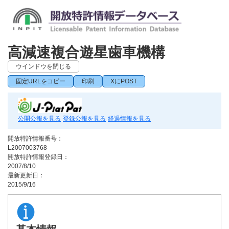
高減速複合遊星歯車機構
ウインドウを閉じる
固定URLをコピー
印刷
XにPOST
公開公報を見る
登録公報を見る
経過情報を見る
開放特許情報番号：
L2007003768
開放特許情報登録日：
2007/8/10
最新更新日：
2015/9/16