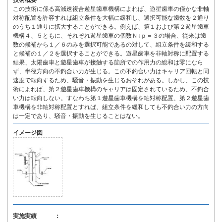
技術概要
この技術に係る高減速複合遊星歯車機構によれば、遊星歯車の僅かな非軸
対称配置を許容すれば組立条件を大幅に緩和し、選択可能な歯数を２通り
のうち１通りに拡大することができる。例えば、第１および第２遊星歯車
機構４、５ともに、それぞれ遊星歯車の個数Ｎ↓ｐ＝３の場合、従来は歯
数の候補から１／６のみを選択可能であるの対して、組立条件を緩和する
と候補の１／２を選択することができる。遊星歯車を非軸対称に配置する
結果、太陽歯車と遊星歯車が接触する箇所での作用力の総和は零になら
ず、半径方向の不釣合い力が生じる。この不釣合い力はキャリア回転と同
速度で転向するため、騒音・振動を生じるおそれがある。しかし、この技
術によれば、第２遊星歯車機構のキャリアは固定されているため、不釣合
い力は転向しない。すなわち第１遊星歯車機構を軸対称配置、第２遊星歯
車機構を非軸対称配置とすれば、組立条件を緩和しても不釣合い力の方向
は一定であり、騒音・振動を生じることはない。
イメージ図
実施実績 ：