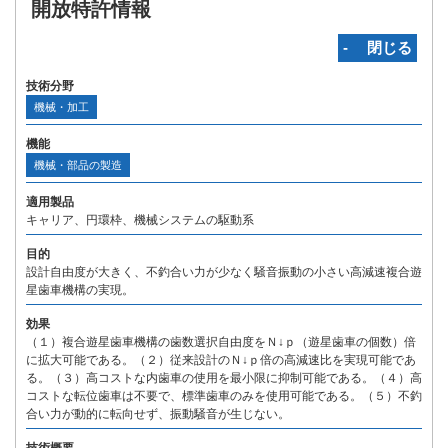
開放特許情報
‐ 閉じる
技術分野
機械・加工
機能
機械・部品の製造
適用製品
キャリア、円環枠、機械システムの駆動系
目的
設計自由度が大きく、不釣合い力が少なく騒音振動の小さい高減速複合遊
星歯車機構の実現。
効果
（１）複合遊星歯車機構の歯数選択自由度をＮ↓ｐ（遊星歯車の個数）倍
に拡大可能である。（２）従来設計のＮ↓ｐ倍の高減速比を実現可能であ
る。（３）高コストな内歯車の使用を最小限に抑制可能である。（４）高
コストな転位歯車は不要で、標準歯車のみを使用可能である。（５）不釣
合い力が動的に転向せず、振動騒音が生じない。