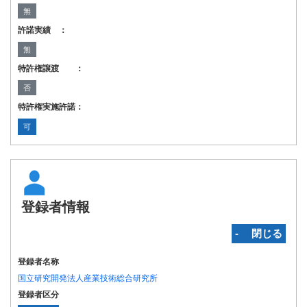
無
許諾実績 ：
無
特許権譲渡 ：
否
特許権実施許諾：
可
登録者情報
‐ 閉じる
登録者名称
国立研究開発法人産業技術総合研究所
登録者区分