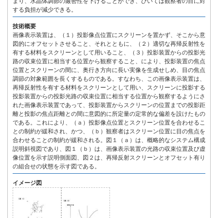
まり、水晶体調節の厳密性を下げることができ、ひいては観察者の目に対
する負担が減少できる。
技術概要
画像表示装置は、（１）投影像点位置にスクリーンを置かず、そこから意
図的にオフセットさせること、それとともに、（２）適切な再帰反射性を
有する材料をスクリーンとして用いること、（３）投影装置からの投影光
路の収束位置に相当する位置から観察すること、により、投影装置の焦点
位置とスクリーンの間に、奥行き方向に長い実像を生成せしめ、目の焦点
調節の対象範囲を長くするものである。すなわち、この画像表示装置は、
再帰反射性を有する材料をスクリーンとして用い、スクリーンに投影する
投影装置からの投影光路の収束位置に相当する位置から観察するようにさ
れた画像表示装置であって、投影装置からスクリーンの位置までの投影距
離と投影の焦点距離との間に意図的に所定量の定常的な偏差を設けたもの
である。これにより、（ａ）投影像点位置とスクリーン位置を合わせるこ
との制約が緩和され、かつ、（ｂ）観察者はスクリーン位置に目の焦点を
合わせることの制約が緩和される。図１（ａ）は、概略的なシステム構成
説明斜視図であり、図１（ｂ）は、画像表示装置の光路の収束位置及び虚
像位置を示す説明側面図、図２は、再帰反射スクリーンとオフセット有り
の組合せの状態を示す図である。
イメージ図