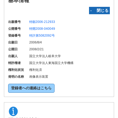
基本情報
‐ 閉じる
出願番号
特願2006-212933
公開番号
特開2008-040049
登録番号
特許第5082092号
出願日
2006/8/4
公開日
2008/2/21
出願人
国立大学法人岐阜大学
特許権者
国立大学法人東海国立大学機構
権利化状況
権利化済
発明の名称
画像表示装置
登録者への連絡はこちら