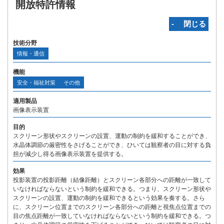
開放特許情報
‐ 閉じる
技術分野
情報・通信
機能
安全・福祉対策
その他
適用製品
画像表示装置
目的
スクリーン形状やスクリーンの設置、運動の制約を緩和することができ、
水晶体調節の厳密性をさげることができ、ひいては観察者の目に対する負
担が減少し得る画像表示装置を提供する。
効果
投影装置の投影距離（結像距離）とスクリーン各部分への距離が一致して
いなければならないという制約を緩和できる。つまり、スクリーン形状や
スクリーンの設置、運動の制約を緩和できるという効果を奏する。さら
に、スクリーン位置までのスクリーン各部分への距離と視焦点位置までの
目の焦点距離が一致していなければならないという制約を緩和できる。つ