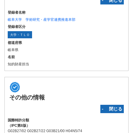
‐ 閉じる
登録者名称
岐阜大学 学術研究・産学官連携推進本部
登録者区分
大学・ＴＬＯ
都道府県
岐阜県
名前
知的財産担当
その他の情報
‐ 閉じる
国際特許分類
（IPC第8版）
G02B27/02 G02B27/22 G03B21/00 H04N5/74