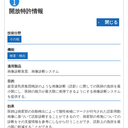
開放特許情報
‐ 閉じる
技術分野
その他
機能
検査・検出
適用製品
画像診断装置、画像診断システム
目的
超音波乳癌集団検診のような画像診断（読影）に際しての医師の負担を最
小限にし、医師の能力が最大限に発揮できるようにする画像診断システム
を提供する。
効果
医師は病変部の自動検出によって陽性候補にマークが付与された読影用動
画像に基づいて読影診断することができるので、病変部の有無についての
診断をその支援情報を参考にしながら行うことができ、読影上の負担を最
小限に軽減することができる。