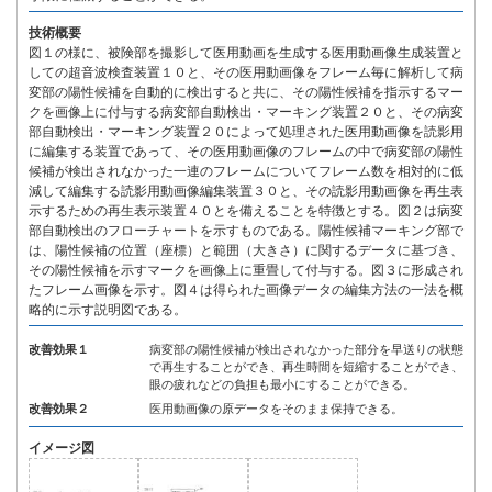
技術概要
図１の様に、被険部を撮影して医用動画を生成する医用動画像生成装置と
しての超音波検査装置１０と、その医用動画像をフレーム毎に解析して病
変部の陽性候補を自動的に検出すると共に、その陽性候補を指示するマー
クを画像上に付与する病変部自動検出・マーキング装置２０と、その病変
部自動検出・マーキング装置２０によって処理された医用動画像を読影用
に編集する装置であって、その医用動画像のフレームの中で病変部の陽性
候補が検出されなかった一連のフレームについてフレーム数を相対的に低
減して編集する読影用動画像編集装置３０と、その読影用動画像を再生表
示するための再生表示装置４０とを備えることを特徴とする。図２は病変
部自動検出のフローチャートを示すものである。陽性候補マーキング部で
は、陽性候補の位置（座標）と範囲（大きさ）に関するデータに基づき、
その陽性候補を示すマークを画像上に重畳して付与する。図３に形成され
たフレーム画像を示す。図４は得られた画像データの編集方法の一法を概
略的に示す説明図である。
改善効果１
病変部の陽性候補が検出されなかった部分を早送りの状態
で再生することができ、再生時間を短縮することができ、
眼の疲れなどの負担も最小にすることができる。
改善効果２
医用動画像の原データをそのまま保持できる。
イメージ図