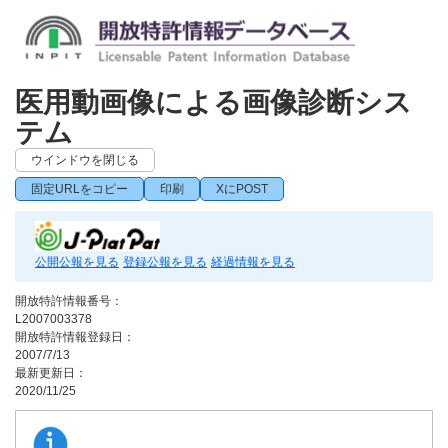
医用動画像による画像診断シス
テム
ウインドウを閉じる
固定URLをコピー
印刷
XにPOST
公開公報を見る
登録公報を見る
経過情報を見る
開放特許情報番号：
L2007003378
開放特許情報登録日：
2007/7/13
最新更新日：
2020/11/25