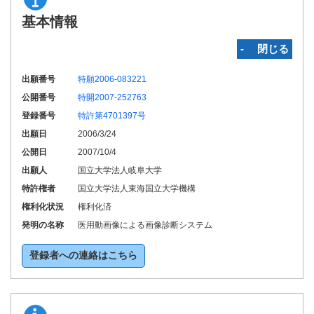
基本情報
‐ 閉じる
出願番号
特願2006-083221
公開番号
特開2007-252763
登録番号
特許第4701397号
出願日
2006/3/24
公開日
2007/10/4
出願人
国立大学法人岐阜大学
特許権者
国立大学法人東海国立大学機構
権利化状況
権利化済
発明の名称
医用動画像による画像診断システム
登録者への連絡はこちら