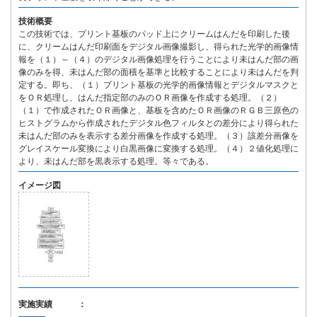
技術概要
この技術では、プリント基板のパッド上にクリームはんだを印刷した後
に、クリームはんだ印刷面をデジタル画像撮影し、得られた光学的画像情
報を（１）～（４）のデジタル画像処理を行うことにより未はんだ部の画
像のみを得、未はんだ部の面積を基準と比較することにより未はんだを判
定する。即ち、（１）プリント基板の光学的画像情報とデジタルマスクと
をＯＲ処理し、はんだ指定部のみのＯＲ画像を作成する処理。（２）
（１）で作成されたＯＲ画像と、基板を含めたＯＲ画像のＲＧＢ三原色の
ヒストグラムから作成されたデジタル色フィルタとの差分により得られた
未はんだ部のみを表示する差分画像を作成する処理。（３）該差分画像を
グレイスケール変換により白黒画像に変換する処理。（４）２値化処理に
より、未はんだ部を黒表示する処理。等々である。
イメージ図
実施実績 ：