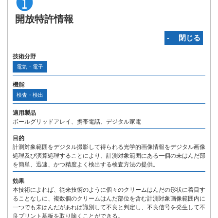
開放特許情報
‐ 閉じる
技術分野
電気・電子
機能
検査・検出
適用製品
ボールグリッドアレイ、携帯電話、デジタル家電
目的
計測対象範囲をデジタル撮影して得られる光学的画像情報をデジタル画像
処理及び演算処理することにより、計測対象範囲にある一個の未はんだ部
を簡単、迅速、かつ精度よく検出する検査方法の提供。
効果
本技術によれば、従来技術のように個々のクリームはんだの形状に着目す
ることなしに、複数個のクリームはんだ部位を含む計測対象画像範囲内に
一つでも未はんだがあれば識別して不良と判定し、不良信号を発生して不
良プリント基板を取り除くことができる。