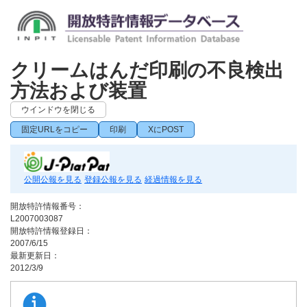
クリームはんだ印刷の不良検出
方法および装置
ウインドウを閉じる
固定URLをコピー
印刷
XにPOST
公開公報を見る
登録公報を見る
経過情報を見る
開放特許情報番号：
L2007003087
開放特許情報登録日：
2007/6/15
最新更新日：
2012/3/9