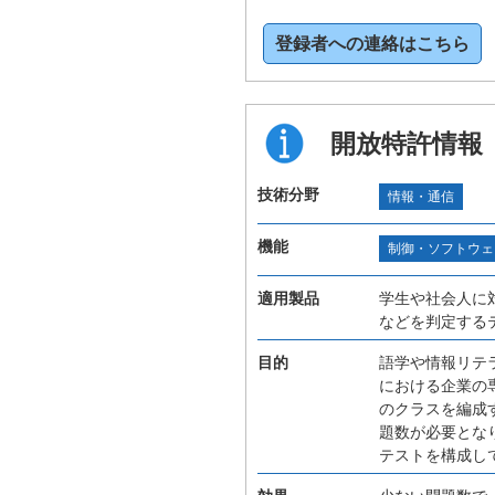
登録者への連絡はこちら
開放特許情報
技術分野
情報・通信
機能
制御・ソフトウェ
適用製品
学生や社会人に
などを判定する
目的
語学や情報リテ
における企業の
のクラスを編成
題数が必要とな
テストを構成し