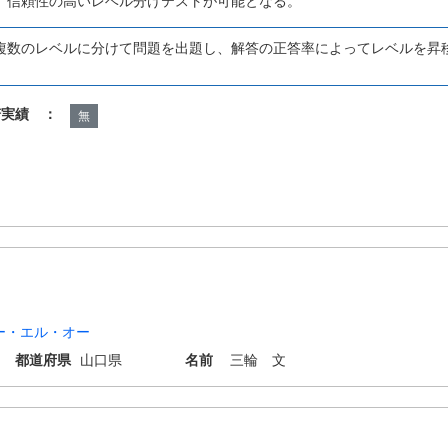
、信頼性の高いレベル分けテストが可能となる。
複数のレベルに分けて問題を出題し、解答の正答率によってレベルを昇
諾実績 ：
無
ー・エル・オー
都道府県
山口県
名前
三輪 文