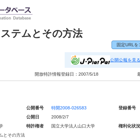
システムとその方法
固定URLを
公開公報を見
開放特許情報登録日：
2007/5/18
公開番号
特開2008-026583
登録番号
公開日
2008/2/7
学
特許権者
国立大学法人山口大学
権利化状
ムとその方法