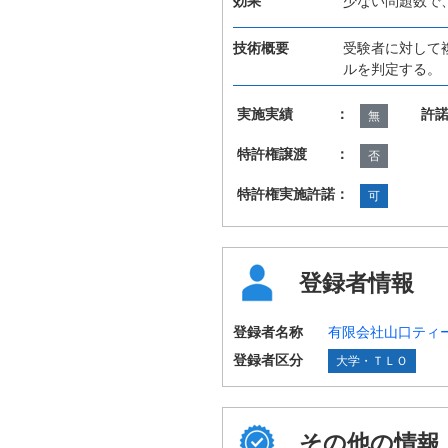
効果
少ない問題数で
技術概要
受験者に対して
ルを判定する。
実施実績 ：
許
無
特許権譲渡 ：
否
特許権実施許諾：
可
登録者情報
登録者名称
有限会社山口ティ
登録者区分
大学・ＴＬＯ
その他の情報