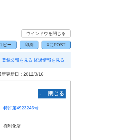
ウインドウを閉じる
コピー
印刷
XにPOST
る
登録公報を見る
経過情報を見る
最新更新日：
2012/3/16
‐ 閉じる
特許第4923246号
況
権利化済