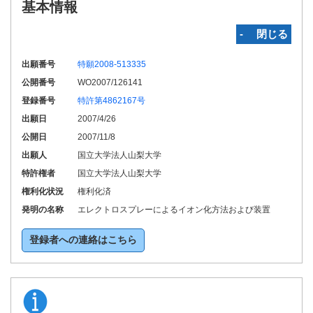
基本情報
‐ 閉じる
出願番号
特願2008-513335
公開番号
WO2007/126141
登録番号
特許第4862167号
出願日
2007/4/26
公開日
2007/11/8
出願人
国立大学法人山梨大学
特許権者
国立大学法人山梨大学
権利化状況
権利化済
発明の名称
エレクトロスプレーによるイオン化方法および装置
登録者への連絡はこちら