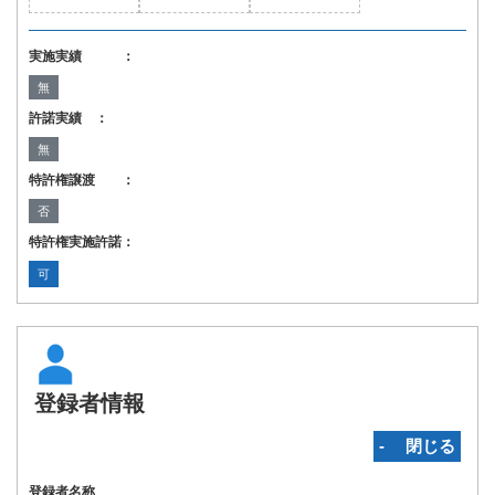
実施実績 ：
無
許諾実績 ：
無
特許権譲渡 ：
否
特許権実施許諾：
可
登録者情報
‐ 閉じる
登録者名称