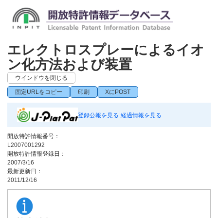
エレクトロスプレーによるイオ
ン化方法および装置
ウインドウを閉じる
固定URLをコピー
印刷
XにPOST
登録公報を見る
経過情報を見る
開放特許情報番号：
L2007001292
開放特許情報登録日：
2007/3/16
最新更新日：
2011/12/16