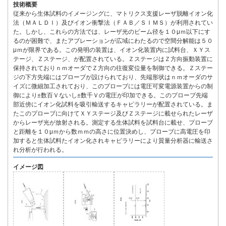
技術概要
従来から生体試料のイメージングに、マトリクス支援レーザ脱離イオン化
法（ＭＡＬＤＩ）及びイオン衝撃法（ＦＡＢ／ＳＩＭＳ）が利用されてい
た。しかし、これらの方法では、レーザ光のビーム径を１０μｍ以下にす
るのが困難で、またアブレーションが広域にわたるので空間分解能は５０
μｍが限界である。この発明の装置は、イオン化装置内に試料台、ＸＹス
テージ、Ｚステージ、が配置されている。ＺステージはＺ方向振動装置に
保持されておりｎｍオーダでＺ方向の往復変位量を制御できる。Ｚステー
ジの下方先端にはプローブが設けられており、先端形状はｎｍオーダのサ
イズに微細加工されており、このプローブには電圧可変電源装置からの制
御により±数百Ｖないし±数千Ｖの電圧が印加できる。このプローブ先端
部近傍にイオン化試料を吸引輸送するキャピラリーが配置されている。ま
たこのプローブに向けてＸＹステージ及びＺステージに載せられたレーザ
からレーザ光が放射される。測定する生体試料を試料台に載せ、プローブ
と距離を１０μｍから数ｍｍの高さに位置決めし、プローブに高電圧を印
加すると生体試料たイオン化されキャピラリーにより質量分析器に輸送さ
れ分析が行われる。
イメージ図