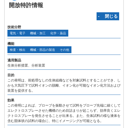
開放特許情報
‐ 閉じる
技術分野
電気・電子
機械・加工
化学・薬品
機能
検査・検出
機械・部品の製造
その他
適用製品
生体分析措置、分析装置
目的
この発明は、前処理なしの生体組織などを対象試料とすることができ、し
かも大気圧下で試料イオンの脱離、イオン化が可能なイオン化方法および
装置を提供する。
効果
この発明によれば、プローブを振動させて試料をプローブ先端に細くして
エレクトロスプレーさせた機構のため目詰まりが起こらず、効率良くエレ
クトロスプレーを発生させることが出来る。また、生体試料の様な液体を
含む固体状の試料の場合に、特にイメージングが可能となる。