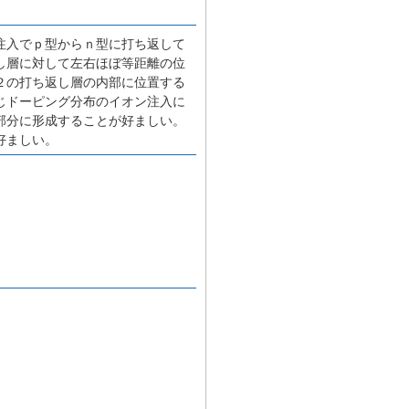
注入でｐ型からｎ型に打ち返して
し層に対して左右ほぼ等距離の位
２の打ち返し層の内部に位置する
じドーピング分布のイオン注入に
部分に形成することが好ましい。
好ましい。