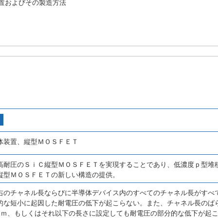
置およびその製造方法
体装置、縦型ＭＯＳＦＥＴ
高耐圧のＳｉＣ縦型ＭＯＳＦＥＴを実現することであり、低濃度ｐ型堆
縦型ＭＯＳＦＥＴの新しい構造の提供。
右のチャネル長ならびに半導体デバイス内のすべてのチャネル長がすべ
的な短小に起因した耐電圧の低下が起こらない。また、チャネル長のば
μｍ、もしくはそれ以下の長さに設定しても耐電圧の部分的な低下が起