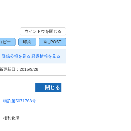
ウインドウを閉じる
コピー
印刷
XにPOST
る
登録公報を見る
経過情報を見る
新更新日：
2015/9/28
‐ 閉じる
特許第5071763号
況
権利化済