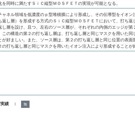
化を同時に満たすＳｉＣ縦型ＭＯＳＦＥＴの実現が可能となる。
チャネル領域を低濃度のｐ型堆積膜により形成し、その伝導型をイオン
ち返し層）を形成する方式のＳｉＣ縦型ＭＯＳＦＥＴにおいて、打ち返
返し層を設け、且つ、左右のソース層が、それぞれの内側のエッジが第
。この構造の第２の打ち返し層は、打ち返し層と同じマスクを用いた同
とが好ましい。また、ソース層は、第２の打ち返し層と同じ位置の表面
２の打ち返し層と同じマスクを用いたイオン注入により形成することが
諾実績 ：
無