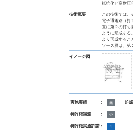
抵抗化と高耐圧
技術概要
この技術では、
電子通電路（打
置に第２の打ち
ように形成する
より形成するこ
ソース層は、第
イメージ図
実施実績 ：
許
無
特許権譲渡 ：
否
特許権実施許諾：
可