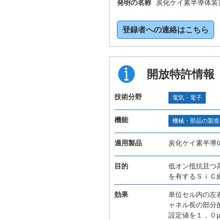
発明の名称
炭化ケイ素半導体装
登録者への連絡はこちら
開放特許情報
技術分野
電気・電子
機能
機械・部品の製造
適用製品
炭化ケイ素半導
目的
低オン抵抗且つ
を有するＳｉＣ
効果
単位セル内の左
ャネル長の部分
設定値を１．０