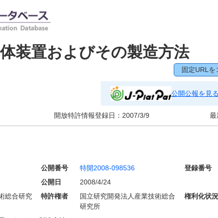
導体装置およびその製造方法
固定URLを
公開公報を見
開放特許情報登録日：
2007/3/9
最
公開番号
特開2008-098536
登録番号
公開日
2008/4/24
術総合研究
特許権者
国立研究開発法人産業技術総合
権利化状
研究所