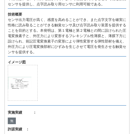
センサを提供し、点字読み取り用センサに利用可能である。
技術概要
センサ出力電圧が高く、感度を高めることができ、また点字文字を確実に
性格に読み取ることができる触覚センサ及び点字読み取り装置を提供する
ことを目的とする。本発明は、第１電極と第２電極との間に設けられた圧
電変換素子と、外圧力により変形するフレキシブル性薄膜と、薄膜下方に
設けられ、前記圧電変換素子の変形により弾性変形する弾性部材を備え、
外圧力により圧電変換部材にひずみを生じさせて電圧を発生させる触覚セ
ンサを提供する。
イメージ図
実施実績 ：
無
許諾実績 ：