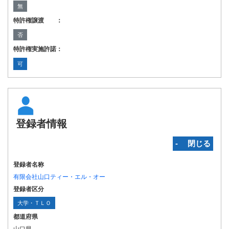
無
特許権譲渡 ：
否
特許権実施許諾：
可
登録者情報
‐ 閉じる
登録者名称
有限会社山口ティー・エル・オー
登録者区分
大学・ＴＬＯ
都道府県