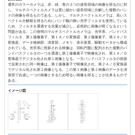
通常のカラーカメラは、赤、緑、青の３つの波長領域の画像を得るのに対
し、マルチスペクトルカメラは更に細かい波長領域に分解した複数のバン
ドの画像を得るものである。しかし、マルチスペクトルカメラは、高いス
ペクトル分解能を得るためにバンド幅の狭い光学フィルタを使用している
ため、フィルタを通過する光量が減少し、必然的に画像が暗くなるという
問題がある。この発明のマルチスペクトルカメラは、光学系、バンドパス
フィルタ、第１撮像素子、第１Ａ／Ｄ変換器、第２撮像素子、第２Ａ／Ｄ
変換器、データ格納部、演算部、メモリ、表示装置、駆動モータから構成
されている。光学系に投影される映像は、回転円盤に配列された複数のバ
ンドパスフィルタの一つを透過し第１撮像素子で映像化され、第１Ａ／Ｄ
変換器でデジタル化され第１画像となる。一方バンドパスフィルタの前面
で反射された同一映像は、第２撮像素子で映像化され、第２Ａ／Ｄ変換器
でデジタル化され第２画像となる。この第１画像と第２画像のデータを演
算部で合成し一つの画像とするため明るい画像を得ることが出来るもので
ある。
イメージ図