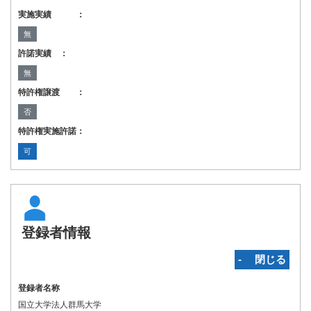
実施実績 ：
無
許諾実績 ：
無
特許権譲渡 ：
否
特許権実施許諾：
可
登録者情報
‐ 閉じる
登録者名称
国立大学法人群馬大学