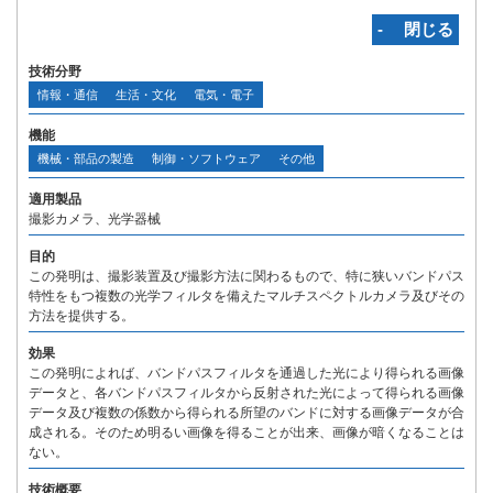
‐ 閉じる
技術分野
情報・通信
生活・文化
電気・電子
機能
機械・部品の製造
制御・ソフトウェア
その他
適用製品
撮影カメラ、光学器械
目的
この発明は、撮影装置及び撮影方法に関わるもので、特に狭いバンドパス
特性をもつ複数の光学フィルタを備えたマルチスペクトルカメラ及びその
方法を提供する。
効果
この発明によれば、バンドパスフィルタを通過した光により得られる画像
データと、各バンドパスフィルタから反射された光によって得られる画像
データ及び複数の係数から得られる所望のバンドに対する画像データが合
成される。そのため明るい画像を得ることが出来、画像が暗くなることは
ない。
技術概要