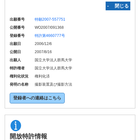
‐ 閉じる
出願番号
特願2007-557751
公開番号
WO2007/091368
登録番号
特許第4660777号
出願日
2006/12/6
公開日
2007/8/16
出願人
国立大学法人群馬大学
特許権者
国立大学法人群馬大学
権利化状況
権利化済
発明の名称
撮影装置及び撮影方法
登録者への連絡はこちら
開放特許情報