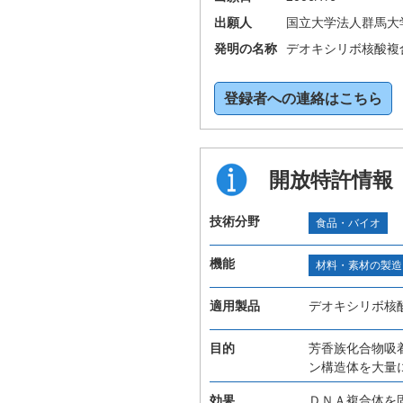
出願人
国立大学法人群馬大
発明の名称
デオキシリボ核酸複
登録者への連絡はこちら
開放特許情報
技術分野
食品・バイオ
機能
材料・素材の製造
適用製品
デオキシリボ核
目的
芳香族化合物吸
ン構造体を大量
効果
ＤＮＡ複合体を