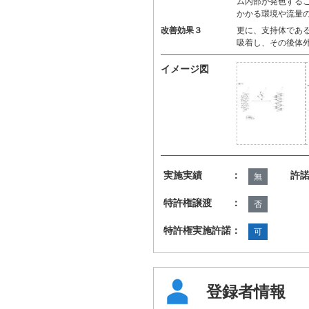
ム内部が発色する
かかる環境や流量
改善効果３
更に、支持体であ
吸着し、その後体
イメージ図
実施実績 ：
許
無
特許権譲渡 ：
否
特許権実施許諾：
可
登録者情報