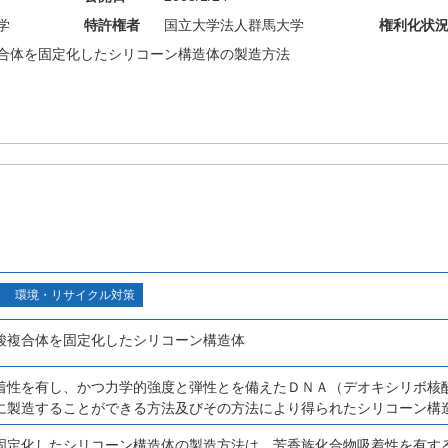
学
特許権者
国立大学法人群馬大学
権利化状
合体を固定化したシリコーン構造体の製造方法
環境・リサイクル対策
酸複合体を固定化したシリコーン構造体
着性を有し、かつ力学的強度と弾性とを備えたＤＮＡ（デオキシリボ核
に製造することができる方法及びその方法により得られたシリコーン構
固定化したシリコーン構造体の製造方法は、芳香族化合物吸着性を有す