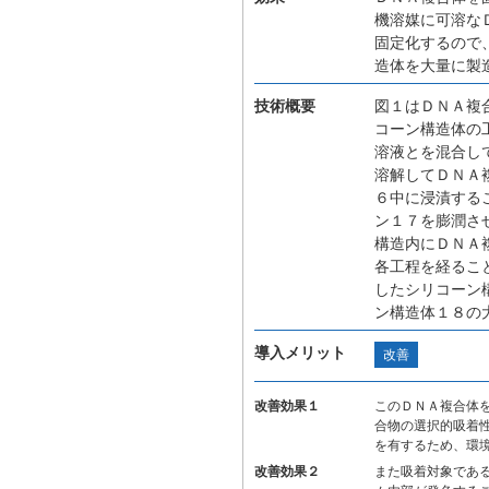
機溶媒に可溶な
固定化するので
造体を大量に製
技術概要
図１はＤＮＡ複
コーン構造体の
溶液とを混合し
溶解してＤＮＡ
６中に浸漬する
ン１７を膨潤さ
構造内にＤＮＡ
各工程を経るこ
したシリコーン
ン構造体１８の
導入メリット
改善
改善効果１
このＤＮＡ複合体
合物の選択的吸着
を有するため、環
改善効果２
また吸着対象であ