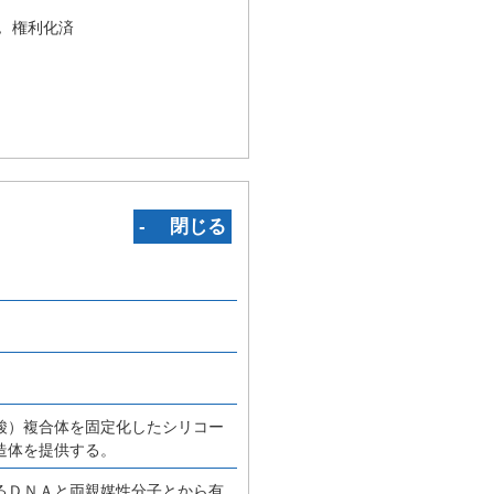
況
権利化済
‐ 閉じる
酸）複合体を固定化したシリコー
造体を提供する。
るＤＮＡと両親媒性分子とから有