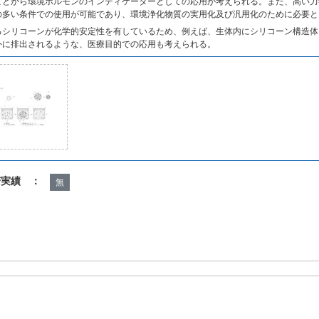
ことから環境ホルモンのインディケーターとしての応用が考えられる。また、高い力
の多い条件での使用が可能であり、環境浄化物質の実用化及び汎用化のために必要と
るシリコーンが化学的安定性を有しているため、例えば、生体内にシリコーン構造体
外に排出されるような、医療目的での応用も考えられる。
諾実績 ：
無