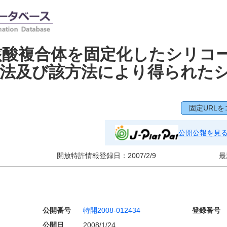
核酸複合体を固定化したシリコ
方法及び該方法により得られた
固定URLを
公開公報を見
開放特許情報登録日：
2007/2/9
最
公開番号
特開2008-012434
登録番号
公開日
2008/1/24