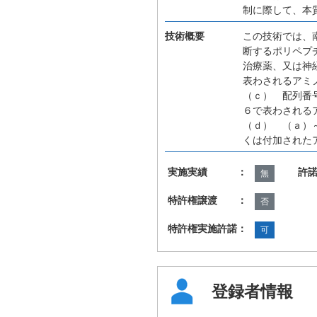
制に際して、本
技術概要
この技術では、
断するポリペプ
治療薬、又は神
表わされるアミ
（ｃ） 配列番
６で表わされる
（ｄ） （ａ）
くは付加された
実施実績 ：
許
無
特許権譲渡 ：
否
特許権実施許諾：
可
登録者情報