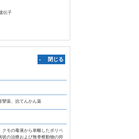
遺伝子
‐ 閉じる
痙攣薬、抗てんかん薬
）クモの毒液から単離したポリペ
病状の治療および無脊椎動物の抑