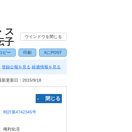
・ス
ウインドウを閉じる
伝子
コピー
印刷
XにPOST
る
登録公報を見る
経過情報を見る
最新更新日：
2015/9/18
‐ 閉じる
特許第4742345号
況
権利化済