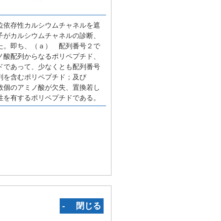
位依存性カルシウムチャネルを遮
子がカルシウムチャネルの診断、
た。即ち、（ａ） 配列番号２で
ノ酸配列からなるポリペプチド、
ドであって、少なくとも配列番号
列を含むポリペプチド；及び
数個のアミノ酸が欠失、置換若し
性を有するポリペプチドである。
‐ 閉じる