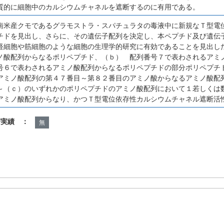
質的に細胞中のカルシウムチャネルを遮断するのに有用である。
南米産クモであるグラモストラ・スパチュラタの毒液中に新規なＴ型電
チドを見出し、さらに、その遺伝子配列を決定し、本ペプチド及び遺伝
経細胞や筋細胞のような細胞の生理学的研究に有効であることを見出し
ノ酸配列からなるポリペプチド、（ｂ） 配列番号７で表わされるアミ
号６で表わされるアミノ酸配列からなるポリペプチドの部分ポリペプチ
アミノ酸配列の第４７番目～第８２番目のアミノ酸からなるアミノ酸配
～（ｃ）のいずれかのポリペプチドのアミノ酸配列において１若しくは
アミノ酸配列からなり、かつＴ型電位依存性カルシウムチャネル遮断活
諾実績 ：
無