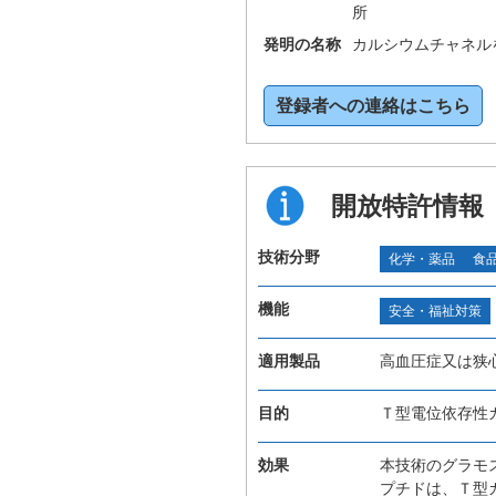
所
発明の名称
カルシウムチャネル
登録者への連絡はこちら
開放特許情報
技術分野
化学・薬品
食
機能
安全・福祉対策
適用製品
高血圧症又は狭
目的
Ｔ型電位依存性
効果
本技術のグラモ
プチドは、Ｔ型