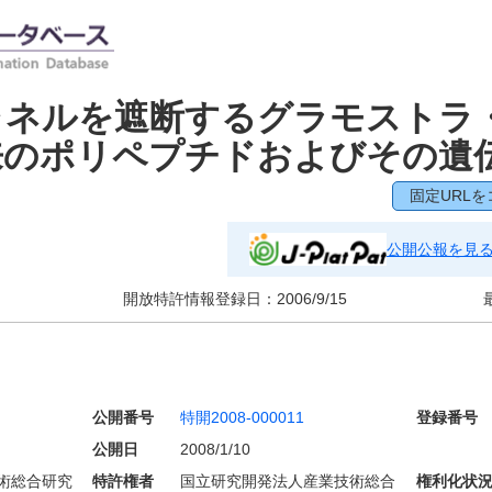
ャネルを遮断するグラモストラ
来のポリペプチドおよびその遺
固定URLを
公開公報を見
開放特許情報登録日：
2006/9/15
公開番号
特開2008-000011
登録番号
公開日
2008/1/10
術総合研究
特許権者
国立研究開発法人産業技術総合
権利化状