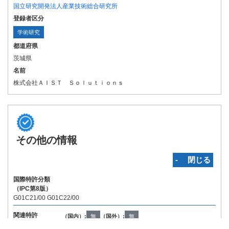
国立研究開発法人産業技術総合研究所
登録者区分
学術研究
都道府県
茨城県
名前
株式会社ＡＩＳＴ Ｓｏｌｕｔｉｏｎｓ
その他の情報
‐ 閉じる
国際特許分類
（IPC第8版）
G01C21/00 G01C22/00
関連特許
（国内）:
無
（国外）:
無