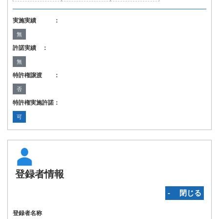
実施実績 ：
無
許諾実績 ：
無
特許権譲渡 ：
否
特許権実施許諾：
可
登録者情報
‐ 閉じる
登録者名称