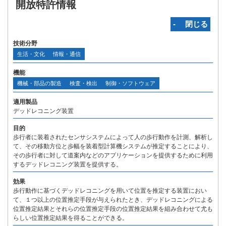
開放特許情報
‐ 閉じる
技術分野
生活・文化
情報・通信
機能
機械・部品の製造
検査・検出
制御・ソフトウェア
適用製品
デッドレコニング装置
目的
歩行者に装着されたセンサシステムによって人の歩行動作を計測、解析し
て、その移動方位と歩幅を装着型計算機システムが推定することにより、
その歩行者に対して道案内などのアプリケーションを提供するために利用
するデッドレコニング装置を提供する。
効果
歩行動作に基づくデッドレコニングを用いて位置を推定する装置におい
て、１つ以上の位置推定手段が与えられたとき、デッドレコニングによる
位置推定結果とそれらの位置推定手段の位置推定結果を組み合わせて尤も
らしい位置推定結果を得ることができる。