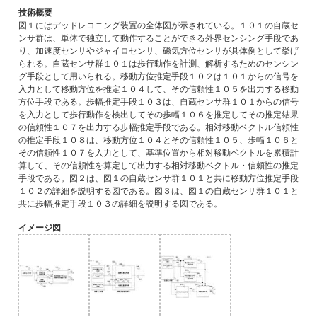
技術概要
図１にはデッドレコニング装置の全体図が示されている。１０１の自蔵セ
ンサ群は、単体で独立して動作することができる外界センシング手段であ
り、加速度センサやジャイロセンサ、磁気方位センサが具体例として挙げ
られる。自蔵センサ群１０１は歩行動作を計測、解析するためのセンシン
グ手段として用いられる。移動方位推定手段１０２は１０１からの信号を
入力として移動方位を推定１０４して、その信頼性１０５を出力する移動
方位手段である。歩幅推定手段１０３は、自蔵センサ群１０１からの信号
を入力として歩行動作を検出してその歩幅１０６を推定してその推定結果
の信頼性１０７を出力する歩幅推定手段である。相対移動ベクトル信頼性
の推定手段１０８は、移動方位１０４とその信頼性１０５、歩幅１０６と
その信頼性１０７を入力として、基準位置から相対移動ベクトルを累積計
算して、その信頼性を算定して出力する相対移動ベクトル・信頼性の推定
手段である。図２は、図１の自蔵センサ群１０１と共に移動方位推定手段
１０２の詳細を説明する図である。図３は、図１の自蔵センサ群１０１と
共に歩幅推定手段１０３の詳細を説明する図である。
イメージ図