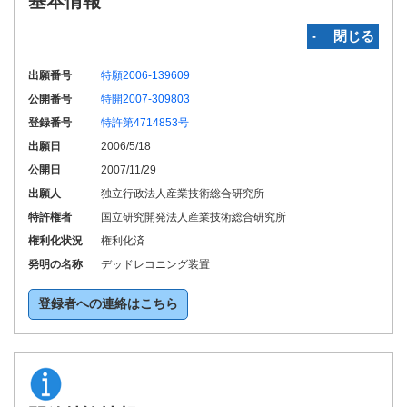
基本情報
‐ 閉じる
出願番号
特願2006-139609
公開番号
特開2007-309803
登録番号
特許第4714853号
出願日
2006/5/18
公開日
2007/11/29
出願人
独立行政法人産業技術総合研究所
特許権者
国立研究開発法人産業技術総合研究所
権利化状況
権利化済
発明の名称
デッドレコニング装置
登録者への連絡はこちら