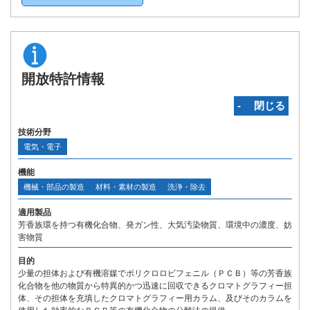
開放特許情報
‐ 閉じる
技術分野
電気・電子
機能
機械・部品の製造
材料・素材の製造
洗浄・除去
適用製品
芳香族環を持つ有機化合物、発ガン性、大気汚染物質、環境中の濃度、妨
害物質
目的
少量の担体および有機溶媒でポリクロロビフェニル（ＰＣＢ）等の芳香族
化合物を他の物質から特異的かつ迅速に回収できるクロマトグラフィー担
体、その担体を充填したクロマトグラフィー用カラム、及びそのカラムを