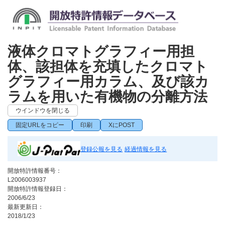
液体クロマトグラフィー用担
体、該担体を充填したクロマト
グラフィー用カラム、及び該カ
ラムを用いた有機物の分離方法
ウインドウを閉じる
固定URLをコピー
印刷
XにPOST
登録公報を見る
経過情報を見る
開放特許情報番号：
L2006003937
開放特許情報登録日：
2006/6/23
最新更新日：
2018/1/23