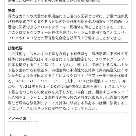
使用した効率的なＰＣＢ等の有機化合物の分離法の提供。
効果
長大なカラムや大量の有機溶媒による溶出を必要とせずに、少量の担体及
び有機溶媒でＰＣＢやＰＡＨ等の芳香族化合物を他の物質から特異的かつ
迅速に回収できるクロマトグラフィー用担体を得ることができる。また、
このクロマトグラフィー用担体を充填したカラムを使用することにより、
ＰＣＢやＰＡＨなどの芳香族化合物を効率良く分離することができる。
技術概要
この技術は、スルホキシド基を含有する有機基を、有機溶媒に不溶性の支
持体に共有結合又はイオン結合により直接固定して、クロマトグラフィー
担体を構成することに基づく。すなわち、式（１）で表されるスルホキシ
ド基を含有する有機基を、有機溶媒に不溶性の支持体に共有結合又はイオ
ン結合により直接固定することによりクロマトグラフィー用担体を構成す
る。Ｒ↓１－ＳＯ－Ｒ↓２－（１）（式中、Ｒ↓１は炭素数１～３のアルキ
ル基、Ｒ↓２は炭素数１～１０の２価の炭化水素基を表す。）スルホキシ
ド基をもつこれらの化合物を入手しがたい場合には、相当するスルフィド
化合物を１．０～１．２倍程度のモル数の過酸化水素あるいは過ヨウ素酸
塩など適当な酸化剤によって支持体に結合する前あるいは後に酸化するこ
とにより、スルホキシドに変換するようにしてもよい。
イメージ図