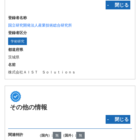
‐ 閉じる
登録者名称
国立研究開発法人産業技術総合研究所
登録者区分
学術研究
都道府県
茨城県
名前
株式会社ＡＩＳＴ Ｓｏｌｕｔｉｏｎｓ
その他の情報
‐ 閉じる
関連特許
（国内）:
無
（国外）:
無