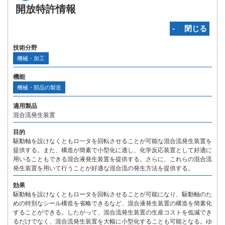
開放特許情報
‐ 閉じる
技術分野
機械・加工
機能
機械・部品の製造
適用製品
混合流発生装置
目的
駆動軸を設けなくともロ一タを回転させることが可能な混合流発生装置を
提供する。また、構造が簡素で小型化に適し、化学反応装置として好適に
用いることもできる混合液発生装置を提供する。さらに、これらの混合流
発生装置を用いて行うことが好適な混合流の発生方法を提供する。
効果
駆動軸を設けなくともロータを回転させることが可能になり、駆動軸のた
めの特別なシール構造を省略できるなど、混合液発生装置の構造を簡素化
することができる。したがって、混合流発生装置の生産コストを低減でき
るだけでなく、混合流発生装置を大幅に小型化することも可能となる。ゆ