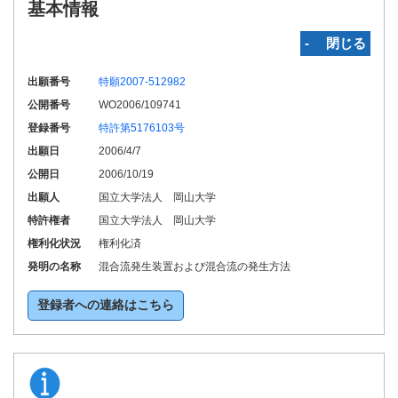
基本情報
‐ 閉じる
出願番号
特願2007-512982
公開番号
WO2006/109741
登録番号
特許第5176103号
出願日
2006/4/7
公開日
2006/10/19
出願人
国立大学法人 岡山大学
特許権者
国立大学法人 岡山大学
権利化状況
権利化済
発明の名称
混合流発生装置および混合流の発生方法
登録者への連絡はこちら