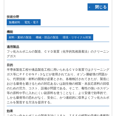
‐ 閉じる
技術分野
無機材料
電気・電子
機能
材料・素材の製造
機械・部品の製造
環境・リサイクル対策
適用製品
フッ化カルボニルの製造、ＣＶＤ装置（化学的気相蒸着法）のクリーニン
グガス
目的
半導体製造工程や液晶製造工程に用いられるＣＶＤ装置ではクリーニング
ガス等にＰＦＣやＮＦ↓３などが使用されており、オゾン層破壊の問題か
ら、代替技術・材料の開発が必要とされ、各種検討されてきたが、製造に
おける爆発を避けるための対応あるいは副生物の精製・未反応原料の回収
のための労力、コスト、設備が問題である。そこで、毒性の強いホスゲン
等の原料や手に入れにくい副原料を使うことなく、より安価で効率的で、
しかも爆発等の恐れがなく、安全に、かつ連続的に収率よくフッ化カルボ
ニルを製造する方法を提供する。
効果
このフッ化カルボニルの製造方法によると、ＴＦＥの精製や高価な希釈剤