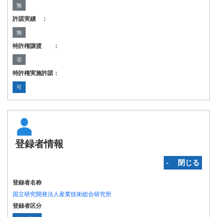
無
許諾実績 ：
無
特許権譲渡 ：
否
特許権実施許諾：
可
登録者情報
‐ 閉じる
登録者名称
国立研究開発法人産業技術総合研究所
登録者区分