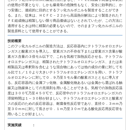
の使用が不要となり、しかも爆発等の危険性もなく、安全に効率的に、か
つ安価に、連続的に目的とするフッ化カルボニルを製造することができ
る。また、従来は、ＨＣＦＣ－２２から高温熱分解法により製造されたＴ
ＦＥ組成物は精製しない限り商品価値はないとされていたが、この方法に
適用するときは特に精製の必要もないので、そのままフッ化カルボニルの
製造原料として使用することができる。
技術概要
このフッ化カルボニルの製造方法は、反応容器内にテトラフルオロエチレ
ンガスと酸素ガスを導入し、窒素ガスの不存在下または窒素ガス含量が酸
素ガス含量の３倍モル以下で、これを気相で加熱反応させる。テトラフル
オロエチレンガスは、精製されたテトラフルオロエチレンガス、または未
精製品又は希釈剤を含むような混合物にあっては他の成分の量に対してモ
ル比で１／１０より大きいテトラフルオロエチレンガスを用い、テトラフ
ルオロエチレンに対して０．９乃至５モル量の酸素ガスとともに導入す
る。反応容器内に金属フッ化物、金属酸化物あるいは金属から選ばれる触
媒又は熱媒体としての充填剤を用いることができる。気相での加熱反応温
度は３００℃乃至４５０℃で、反応管中のテトラフルオロエチレンガスの
滞留時間は１～３０秒が好ましい。テトラフルオロエチレンガスと酸素ガ
スの反応のための反応容器は、耐腐食性反応管であり、直径０．３ｍｍ乃
至３０ｍｍに対して長さが０．１ｍ乃至３０ｍである酸化反応用反応管を
用いることが好ましい。
実施実績 ：