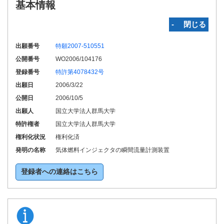
基本情報
‐ 閉じる
出願番号
特願2007-510551
公開番号
WO2006/104176
登録番号
特許第4078432号
出願日
2006/3/22
公開日
2006/10/5
出願人
国立大学法人群馬大学
特許権者
国立大学法人群馬大学
権利化状況
権利化済
発明の名称
気体燃料インジェクタの瞬間流量計測装置
登録者への連絡はこちら