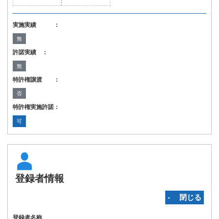
実施実績 ：
無
許諾実績 ：
無
特許権譲渡 ：
否
特許権実施許諾：
可
登録者情報
‐ 閉じる
登録者名称