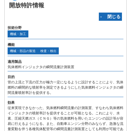
開放特許情報
‐ 閉じる
技術分野
機械・加工
機能
機械・部品の製造
検査・検出
適用製品
気体燃料インジェクタの瞬間流量計測装置
目的
管の上流と下流の圧力が極力一定になるように設計することにより、気体
燃料の瞬間的な噴射率を測定できるようにした気体燃料インジェクタの瞬
間流量噴射率計を提供する。
効果
従来実現できなかった、気体燃料瞬間流量の計測装置、すなわち気体燃料
インジェクタの噴射率計を提供することが可能となる。これにより、水
素、圧縮天燃ガス（ＣＮＧ）等の気体燃料を用いたエンジンの設計等が容
易に行えるようになる。また、自動車エンジン分野のみならず、急激な流
量変動を伴う各種気体配管等の瞬間流量計測装置としても利用が可能であ