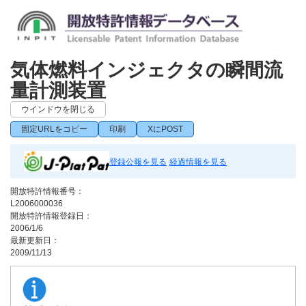
気体燃料インジェクタの瞬間流
量計測装置
ウインドウを閉じる
固定URLをコピー
印刷
XにPOST
登録公報を見る
経過情報を見る
開放特許情報番号：
L2006000036
開放特許情報登録日：
2006/1/6
最新更新日：
2009/11/13