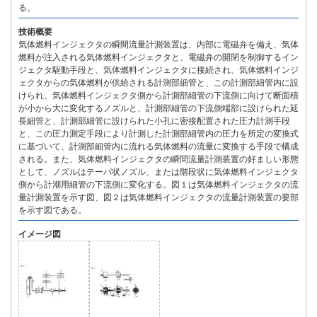
る。
技術概要
気体燃料インジェクタの瞬間流量計測装置は、内部に電磁弁を備え、気体
燃料が注入される気体燃料インジェクタと、電磁弁の開閉を制御するイン
ジェクタ駆動手段と、気体燃料インジェクタに接続され、気体燃料インジ
ェクタからの気体燃料が供給される計測部細管と、この計測部細管内に設
けられ、気体燃料インジェクタ側から計測部細管の下流側に向けて断面積
が小から大に変化するノズルと、計測部細管の下流側端部に設けられた延
長細管と、計測部細管に設けられた小孔に密接配置された圧力計測手段
と、この圧力測定手段により計測した計測部細管内の圧力を所定の変換式
に基づいて、計測部細管内に流れる気体燃料の流量に変換する手段で構成
される。また、気体燃料インジェクタの瞬間流量計測装置の好ましい形態
として、ノズルはテーパ状ノズル、または階段状に気体燃料インジェクタ
側から計潮用細管の下流側に変化する。図１は気体燃料インジェクタの流
量計測装置を示す図、図２は気体燃料インジェクタの流量計測装置の要部
を示す図である。
イメージ図