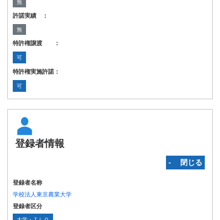
無
許諾実績 ：
無
特許権譲渡 ：
可
特許権実施許諾：
可
登録者情報
‐ 閉じる
登録者名称
学校法人東京農業大学
登録者区分
大学・ＴＬＯ