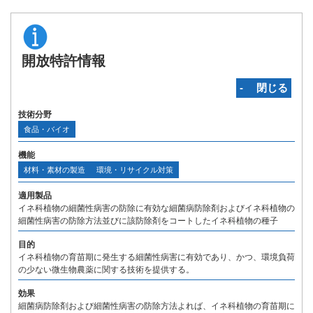
開放特許情報
‐ 閉じる
技術分野
食品・バイオ
機能
材料・素材の製造
環境・リサイクル対策
適用製品
イネ科植物の細菌性病害の防除に有効な細菌病防除剤およびイネ科植物の
細菌性病害の防除方法並びに該防除剤をコートしたイネ科植物の種子
目的
イネ科植物の育苗期に発生する細菌性病害に有効であり、かつ、環境負荷
の少ない微生物農薬に関する技術を提供する。
効果
細菌病防除剤および細菌性病害の防除方法よれば、イネ科植物の育苗期に