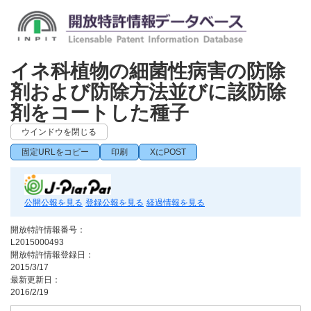
イネ科植物の細菌性病害の防除
剤および防除方法並びに該防除
剤をコートした種子
ウインドウを閉じる
固定URLをコピー
印刷
XにPOST
公開公報を見る
登録公報を見る
経過情報を見る
開放特許情報番号：
L2015000493
開放特許情報登録日：
2015/3/17
最新更新日：
2016/2/19