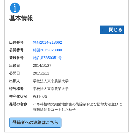
基本情報
‐ 閉じる
出願番号
特願2014-218662
公開番号
特開2015-028080
登録番号
特許第5850351号
出願日
2014/10/27
公開日
2015/2/12
出願人
学校法人東京農業大学
特許権者
学校法人東京農業大学
権利化状況
権利化済
発明の名称
イネ科植物の細菌性病害の防除剤および防除方法並びに
該防除剤をコートした種子
登録者への連絡はこちら