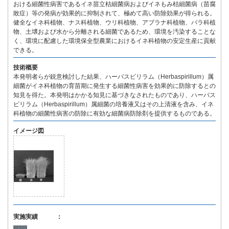
おける細菌性病害であるイネ苗立枯細菌病およびイネもみ枯細菌病（苗腐
敗症）等の発病が効果的に抑制されて、極めて高い防除効果が得られる。
健全なイネ科植物、ナス科植物、ウリ科植物、アブラナ科植物、バラ科植
物、土壌および水から分離される細菌であるため、環境を汚染することな
く、環境に配慮した環境保全型農業におけるイネ科植物の安定生産に貢献
できる。
技術概要
本発明者らが鋭意検討した結果、ハーバスピリラム（Herbaspirillum）属
細菌がイネ科植物の育苗期に発生する細菌性病害を効果的に防除するとの
知見を得た。本発明はかかる知見に基づきなされたものであり、ハーバス
ピリラム（Herbaspirillum）属細菌の培養液又はその上清液を含み、イネ
科植物の細菌性病害の防除に有効な細菌病防除剤を提供するものである。
イメージ図
実施実績 ：